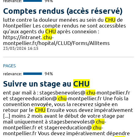
relevance:
94%
Comptes rendus (accès réservé)
lutte contre la douleur menées au sein du
CHU
de
Montpellier Les compte rendus ne sont accessibles
qu'aux agents du
CHU
après connexion :
https://intranet.
chu
-
montpellier.fr/hopital/CLUD/Forms/AllItems
23/03/2026 16:15
PAGES
relevance:
94%
Suivre un stage au
CHU
ent par mail à : stagesbenevoles@
chu
-montpellier.fr
et stagereeducation@
chu
-montpellier.fr Une fois la
convention envoyée, vous la recevrez signée en
retour par le
CHU
Ensuite vous devez impérativement
[...] moins 2 mois avant le début de votre stage par
mail uniquement à stagesbenevoles@
chu
-
montpellier.fr et stagereeducation@
chu
-
montpellier.fr Vous devez impérativement dépendre