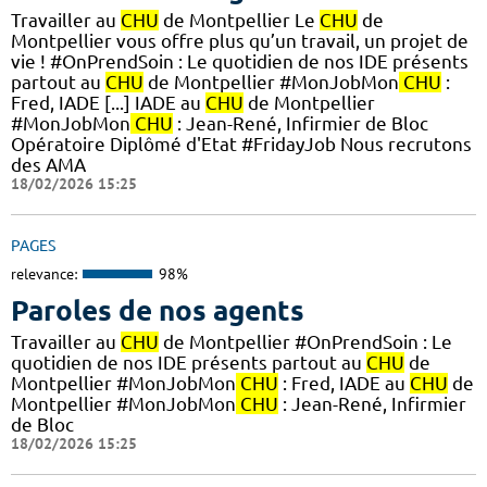
Travailler au
CHU
de Montpellier Le
CHU
de
Montpellier vous offre plus qu’un travail, un projet de
vie ! #OnPrendSoin : Le quotidien de nos IDE présents
partout au
CHU
de Montpellier #MonJobMon
CHU
:
Fred, IADE [...] IADE au
CHU
de Montpellier
#MonJobMon
CHU
: Jean-René, Infirmier de Bloc
Opératoire Diplômé d'Etat #FridayJob Nous recrutons
des AMA
18/02/2026 15:25
PAGES
relevance:
98%
Paroles de nos agents
Travailler au
CHU
de Montpellier #OnPrendSoin : Le
quotidien de nos IDE présents partout au
CHU
de
Montpellier #MonJobMon
CHU
: Fred, IADE au
CHU
de
Montpellier #MonJobMon
CHU
: Jean-René, Infirmier
de Bloc
18/02/2026 15:25