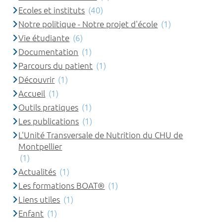
Ecoles et instituts
(40)
Notre politique - Notre projet d'école
(1)
Vie étudiante
(6)
Documentation
(1)
Parcours du patient
(1)
Découvrir
(1)
Accueil
(1)
Outils pratiques
(1)
Les publications
(1)
L'Unité Transversale de Nutrition du CHU de
Montpellier
(1)
Actualités
(1)
Les formations BOAT®
(1)
Liens utiles
(1)
Enfant
(1)