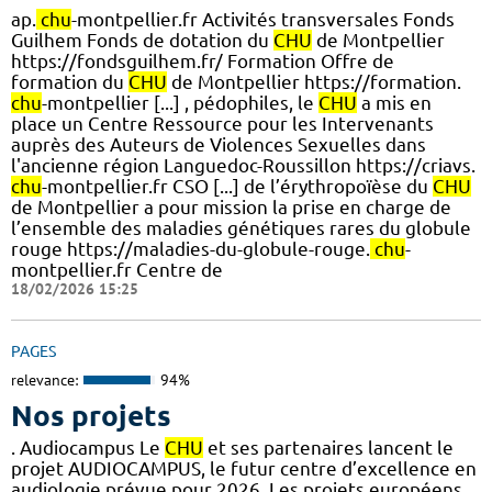
ap.
chu
-montpellier.fr Activités transversales Fonds
Guilhem Fonds de dotation du
CHU
de Montpellier
https://fondsguilhem.fr/ Formation Offre de
formation du
CHU
de Montpellier https://formation.
chu
-montpellier [...] , pédophiles, le
CHU
a mis en
place un Centre Ressource pour les Intervenants
auprès des Auteurs de Violences Sexuelles dans
l'ancienne région Languedoc-Roussillon https://criavs.
chu
-montpellier.fr CSO [...] de l’érythropoïèse du
CHU
de Montpellier a pour mission la prise en charge de
l’ensemble des maladies génétiques rares du globule
rouge https://maladies-du-globule-rouge.
chu
-
montpellier.fr Centre de
18/02/2026 15:25
PAGES
relevance:
94%
Nos projets
. Audiocampus Le
CHU
et ses partenaires lancent le
projet AUDIOCAMPUS, le futur centre d’excellence en
audiologie prévue pour 2026. Les projets européens