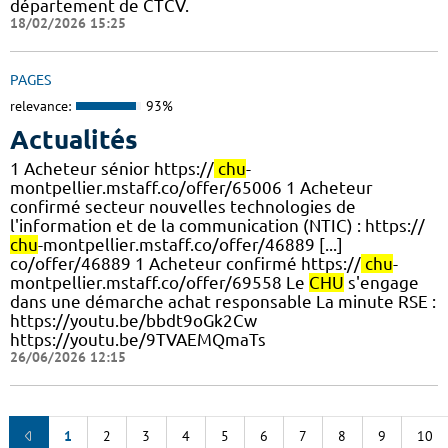
département de CTCV.
18/02/2026 15:25
PAGES
relevance:
93%
Actualités
1 Acheteur sénior https://
chu
-
montpellier.mstaff.co/offer/65006 1 Acheteur
confirmé secteur nouvelles technologies de
l'information et de la communication (NTIC) : https://
chu
-montpellier.mstaff.co/offer/46889 [...]
co/offer/46889 1 Acheteur confirmé https://
chu
-
montpellier.mstaff.co/offer/69558 Le
CHU
s'engage
dans une démarche achat responsable La minute RSE :
https://youtu.be/bbdt9oGk2Cw
https://youtu.be/9TVAEMQmaTs
26/06/2026 12:15
1
2
3
4
5
6
7
8
9
10