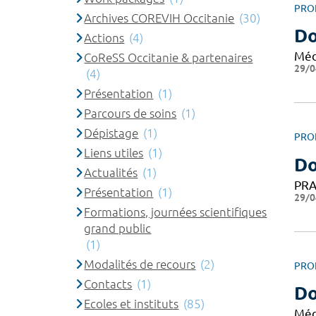
PRO
Archives COREVIH Occitanie
(30)
Do
Actions
(4)
Méd
CoReSS Occitanie & partenaires
29/0
(4)
Présentation
(1)
Parcours de soins
(1)
Dépistage
(1)
PRO
Liens utiles
(1)
Do
Actualités
(1)
PRA
Présentation
(1)
29/0
Formations, journées scientifiques
grand public
(1)
Modalités de recours
(2)
PRO
Contacts
(1)
Do
Ecoles et instituts
(85)
Méd