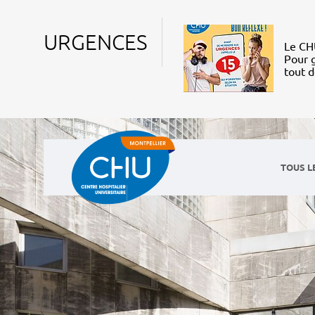
URGENCES
Le CHU
Pour g
tout 
TOUS L