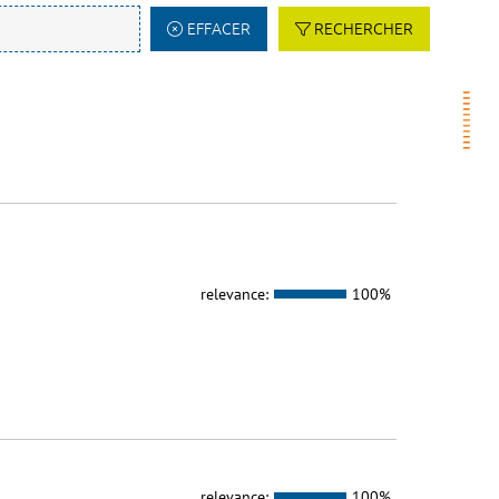
EFFACER
RECHERCHER
relevance:
100%
relevance:
100%