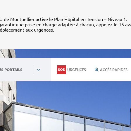
 de Montpellier active le Plan Hôpital en Tension – Niveau 1.
arantir une prise en charge adaptée à chacun, appelez le 15 av
déplacement aux urgences.
URGENCES
ACCÈS RAPIDES
ES PORTAILS