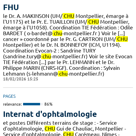
FHU
le Dr. A. MAKINSON (UM/
CHU
Montpellier, émarge à
l'U1175) et le Pr. E. TUAILLON (UM/
CHU
Montpellier,
émarge à l'U1058). ​Coordination TIE Fédération : Odile
BARDET ( o-bardet@
chu
-montpellier.fr ) Voir le [...]
cancer » coordonné par le Pr. G. CARTRON (UM/
CHU
Montpellier) et le Dr. N. BONNEFOY (ICM, U1194).
Coordination Evocan-2 : Sandrine TURY
(sandrine.tury@
chu
-montpellier.fr) Voir le site Evocan
TIE Fédération [...] par le Pr. LEHMANN et le Dr.
Philippe MARIN (CNRS-IGF). ​Coordination : Sylvain
Lehmann (s-lehmann@
chu
-montpellier.fr)
18/02/2026 15:25
PAGES
relevance:
86%
Internat d'ophtalmologie
et postes Différents terrains de stage : - Service
d'ophtalmologie,
CHU
Gui de Chauliac, Montpellier -
Service d'ophtalmologie,
CHU
Carémeau, Nîmes -