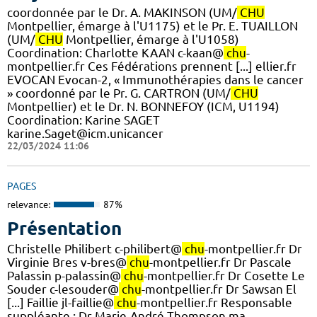
coordonnée par le Dr. A. MAKINSON (UM/
CHU
Montpellier, émarge à l'U1175) et le Pr. E. TUAILLON
(UM/
CHU
Montpellier, émarge à l'U1058) ​
Coordination: Charlotte KAAN c-kaan@
chu
-
montpellier.fr Ces Fédérations prennent [...] ellier.fr
EVOCAN Evocan-2, « Immunothérapies dans le cancer
» coordonné par le Pr. G. CARTRON (UM/
CHU
Montpellier) et le Dr. N. BONNEFOY (ICM, U1194)
Coordination: Karine SAGET
karine.Saget@icm.unicancer
22/03/2024 11:06
PAGES
relevance:
87%
Présentation
Christelle Philibert c-philibert@
chu
-montpellier.fr Dr
Virginie Bres v-bres@
chu
-montpellier.fr Dr Pascale
Palassin p-palassin@
chu
-montpellier.fr Dr Cosette Le
Souder c-lesouder@
chu
-montpellier.fr Dr Sawsan El
[...] Faillie jl-faillie@
chu
-montpellier.fr Responsable
suppléante : Dr Marie-André Thompson ma-