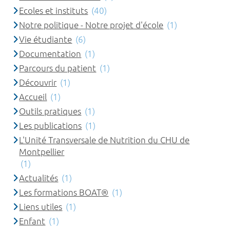
Ecoles et instituts
(40)
Notre politique - Notre projet d'école
(1)
Vie étudiante
(6)
Documentation
(1)
Parcours du patient
(1)
Découvrir
(1)
Accueil
(1)
Outils pratiques
(1)
Les publications
(1)
L'Unité Transversale de Nutrition du CHU de
Montpellier
(1)
Actualités
(1)
Les formations BOAT®
(1)
Liens utiles
(1)
Enfant
(1)