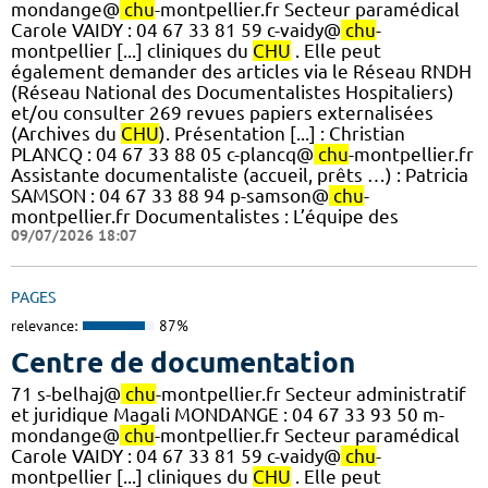
mondange@
chu
-montpellier.fr Secteur paramédical
Carole VAIDY : 04 67 33 81 59 c-vaidy@
chu
-
montpellier [...] cliniques du
CHU
. Elle peut
également demander des articles via le Réseau RNDH
(Réseau National des Documentalistes Hospitaliers)
et/ou consulter 269 revues papiers externalisées
(Archives du
CHU
). Présentation [...] : Christian
PLANCQ : 04 67 33 88 05 c-plancq@
chu
-montpellier.fr
Assistante documentaliste (accueil, prêts …) : Patricia
SAMSON : 04 67 33 88 94 p-samson@
chu
-
montpellier.fr Documentalistes : L’équipe des
09/07/2026 18:07
PAGES
relevance:
87%
Centre de documentation
71 s-belhaj@
chu
-montpellier.fr Secteur administratif
et juridique Magali MONDANGE : 04 67 33 93 50 m-
mondange@
chu
-montpellier.fr Secteur paramédical
Carole VAIDY : 04 67 33 81 59 c-vaidy@
chu
-
montpellier [...] cliniques du
CHU
. Elle peut