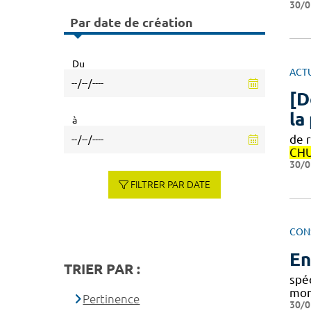
30/0
Par date de création
Du
ACT
[D
la
à
de 
CH
30/0
FILTRER PAR DATE
CON
En
TRIER PAR :
spéc
mon
Pertinence
30/0