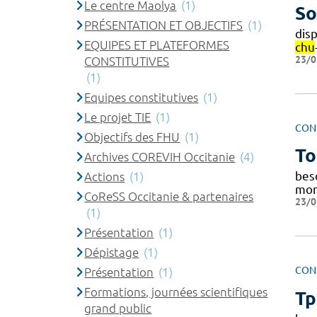
Le centre Maolya
(1)
So
PRÉSENTATION ET OBJECTIFS
(1)
disp
EQUIPES ET PLATEFORMES
chu
23/0
CONSTITUTIVES
(1)
Equipes constitutives
(1)
Le projet TIE
(1)
CON
Objectifs des FHU
(1)
To
Archives COREVIH Occitanie
(4)
beso
Actions
(1)
mon
CoReSS Occitanie & partenaires
23/0
(1)
Présentation
(1)
Dépistage
(1)
CON
Présentation
(1)
Formations, journées scientifiques
Tp
grand public