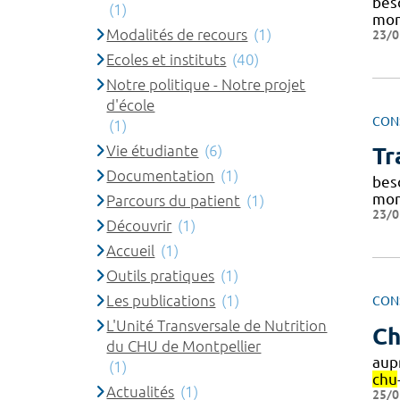
beso
(1)
mon
Modalités de recours
(1)
23/0
Ecoles et instituts
(40)
Notre politique - Notre projet
d'école
CON
(1)
Vie étudiante
(6)
Tr
Documentation
(1)
beso
mon
Parcours du patient
(1)
23/0
Découvrir
(1)
Accueil
(1)
Outils pratiques
(1)
Les publications
(1)
CON
L'Unité Transversale de Nutrition
Ch
du CHU de Montpellier
aup
(1)
chu
Actualités
(1)
25/0