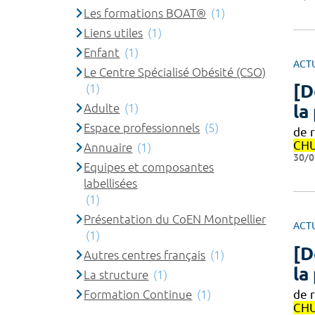
Les formations BOAT®
(1)
Liens utiles
(1)
Enfant
(1)
ACT
Le Centre Spécialisé Obésité (CSO)
[D
(1)
Adulte
(1)
la
Espace professionnels
(5)
de 
CH
Annuaire
(1)
30/0
Equipes et composantes
labellisées
(1)
Présentation du CoEN Montpellier
ACT
(1)
[D
Autres centres français
(1)
la
La structure
(1)
de 
Formation Continue
(1)
CH