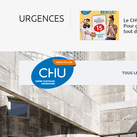
URGENCES
Le CHU
Pour g
tout 
TOUS L