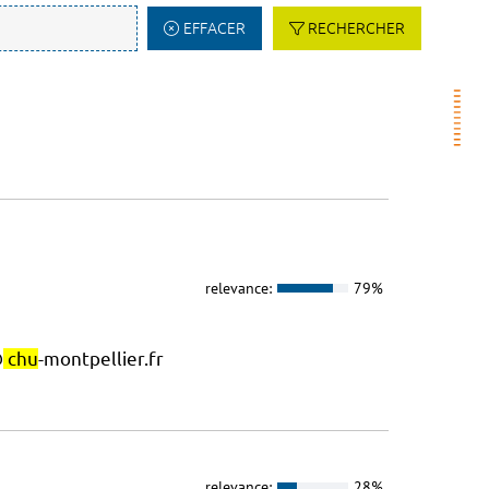
EFFACER
RECHERCHER
relevance:
79%
@
chu
-montpellier.fr
relevance:
28%