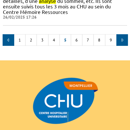
détaillés, d'une
analyse
du sommeil, etc. Ils sont
ensuite suivis tous les 3 mois au CHU au sein du
Centre Mémoire Ressources
26/02/2025 17:26
1
2
3
4
5
6
7
8
9