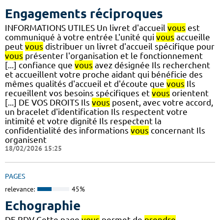
Engagements réciproques
INFORMATIONS UTILES Un livret d'accueil
vous
est
communiqué à votre entrée L'unité qui
vous
accueille
peut
vous
distribuer un livret d'accueil spécifique pour
vous
présenter l'organisation et le fonctionnement
[...] confiance que
vous
avez désignée Ils recherchent
et accueillent votre proche aidant qui bénéficie des
mêmes qualités d'accueil et d'écoute que
vous
Ils
recueillent vos besoins spécifiques et
vous
orientent
[...] DE VOS DROITS Ils
vous
posent, avec votre accord,
un bracelet d'identification Ils respectent votre
intimité et votre dignité Ils respectent la
confidentialité des informations
vous
concernant Ils
organisent
18/02/2026 15:25
PAGES
relevance:
45%
Echographie
DE RDV Cette page
vous
permet de
prendre