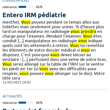
CONSULTATIONS
relevance:
46%
Entero IRM pédiatrie
menthe).
Vous
pouvez pendant ce temps allez aux
toilettes mais seulement pour uriner. ¾ d’heure plus
tard un manipulateur en radiologie
vous
prendra
en
charge pour l’examen. Pendant l’examen:
Vous
êtes
conduit [...] manipulateur en radiologie
vous
indique
quels sont les vêtements à retirer.
Vous
lui remettez
les éléments de votre dossier médical si
vous
en
disposez. C’est pourquoi
vous
devez laisser au
vestiaire : [...] perfusion) dans une veine de votre bras.
Vous
serez allongé sur la table de l’IRM sur le ventre
les pieds en 1er (si
vous
avez des difficultés pour
respirer,
vous
pouvez
vous
allonger sur le dos). Votre
tête sera
31/03/2023 18:02
ACTUALITÉS
relevance:
46%