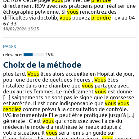
directement RDV avec nos praticiens pour réaliser une
échographie pelvienne. SI
vous
rencontrez des
difficultés via doctolib,
vous
pouvez
prendre
rdv au 04
67 33
18/02/2026 15:25
PAGES
relevance:
45%
Choix de la méthode
plus tard.
Vous
êtes alors accueillie en Hôpital de jour,
pour une durée de quelques heures .
Vous
êtes
installée dans une chambre que
vous
partagez avec
deux autres femmes. Le médicament
vous
est donné
[...] saignements ne sont pas le signe que la grossesse
est arrêtée. Il est donc indispensable que
vous
vous
rendiez
comme prévu à la consultation de contrôle.
IVG instrumentale Elle peut être pratiquée jusqu'à [...]
générale . C’est
vous
qui choisissez avec l'aide du
médecin le mode d'anesthésie le mieux adapté à
votre situation. Il
vous
sera remis un guide sur
l’anesthésie à l’issue de cet entretien et
vous
devrez