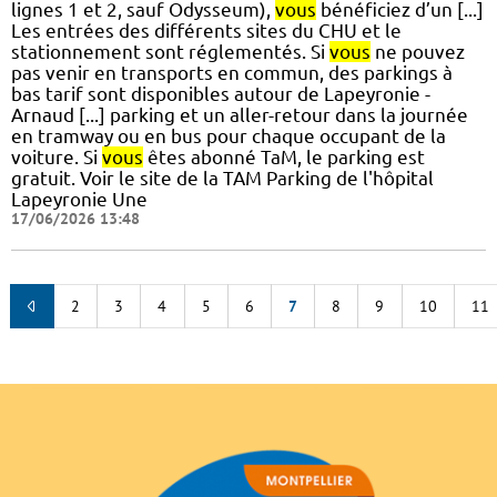
lignes 1 et 2, sauf Odysseum),
vous
bénéficiez d’un [...]
Les entrées des différents sites du CHU et le
stationnement sont réglementés. Si
vous
ne pouvez
pas venir en transports en commun, des parkings à
bas tarif sont disponibles autour de Lapeyronie -
Arnaud [...] parking et un aller-retour dans la journée
en tramway ou en bus pour chaque occupant de la
voiture. Si
vous
êtes abonné TaM, le parking est
gratuit. Voir le site de la TAM Parking de l'hôpital
Lapeyronie Une
17/06/2026 13:48
2
3
4
5
6
7
8
9
10
11