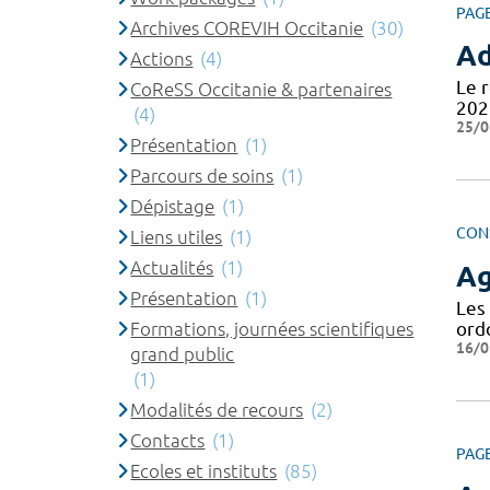
PAG
Archives COREVIH Occitanie
(30)
Ad
Actions
(4)
Le 
CoReSS Occitanie & partenaires
202
(4)
25/0
Présentation
(1)
Parcours de soins
(1)
Dépistage
(1)
CON
Liens utiles
(1)
Actualités
(1)
Ag
Présentation
(1)
Les
ord
Formations, journées scientifiques
16/0
grand public
(1)
Modalités de recours
(2)
Contacts
(1)
PAG
Ecoles et instituts
(85)