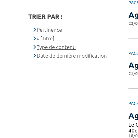
PAG
A
TRIER PAR :
22/0
Pertinence
[Titre]
Type de contenu
PAG
Date de dernière modification
A
21/0
PAG
A
Le 
40e
18/0