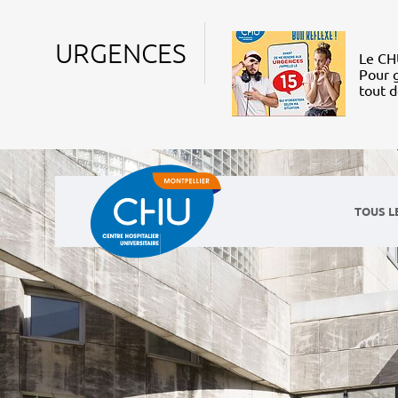
URGENCES
Le CHU
Pour g
tout 
TOUS L