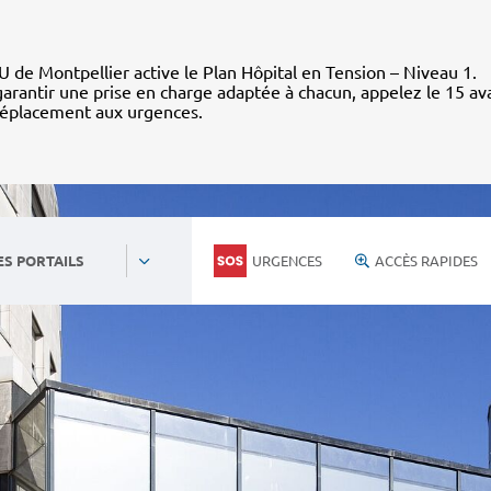
 de Montpellier active le Plan Hôpital en Tension – Niveau 1.
arantir une prise en charge adaptée à chacun, appelez le 15 av
déplacement aux urgences.
URGENCES
ACCÈS RAPIDES
ES PORTAILS