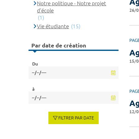
A
Notre politique - Notre projet
d'école
26/0
(1)
Vie étudiante
(15)
PAG
Par date de création
A
15/0
Du
à
PAG
A
12/0
FILTRER PAR DATE