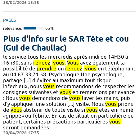
18/02/2026 15:25
PAGES
relevance:
63%
Plus d'info sur le SAR Tête et cou
(Gui de Chauliac)
le service tous les mercredis après-midi de 14H30 à
16h30, sans
rendez
-
vous
.
Vous
avez également la
possibilité de
prendre
un
rendez
-
vous
en téléphonant
au 04 67 33 71 58. Psychologue Une psychologue,
partage [...] d’éviter au maximum tout risque
infectieux, nous
vous
recommandons de respecter les
consignes suivantes et
vous
en remercions par avance
: Nous
vous
demandons de
vous
laver les mains, puis
d’y appliquer une solution [...] visite. Nous
vous
prions
de
vous
abstenir de toute visite si
vous
êtes enrhumé,
«grippé» ou fébrile. En cas de situation particulière du
patient, certaines précautions particulières
vous
seront demandées
20/04/2026 17:33