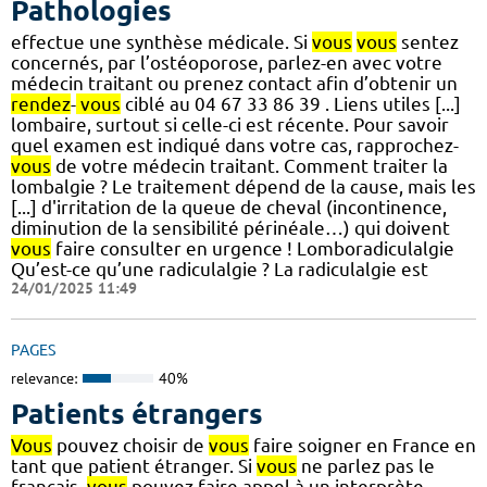
Pathologies
effectue une synthèse médicale. Si
vous
vous
sentez
concernés, par l’ostéoporose, parlez-en avec votre
médecin traitant ou prenez contact afin d’obtenir un
rendez
-
vous
ciblé au 04 67 33 86 39 . Liens utiles [...]
lombaire, surtout si celle-ci est récente. Pour savoir
quel examen est indiqué dans votre cas, rapprochez-
vous
de votre médecin traitant. Comment traiter la
lombalgie ? Le traitement dépend de la cause, mais les
[...] d'irritation de la queue de cheval (incontinence,
diminution de la sensibilité périnéale…) qui doivent
vous
faire consulter en urgence ! Lomboradiculalgie
Qu’est-ce qu’une radiculalgie ? La radiculalgie est
24/01/2025 11:49
PAGES
relevance:
40%
Patients étrangers
Vous
pouvez choisir de
vous
faire soigner en France en
tant que patient étranger. Si
vous
ne parlez pas le
français,
vous
pouvez faire appel à un interprète