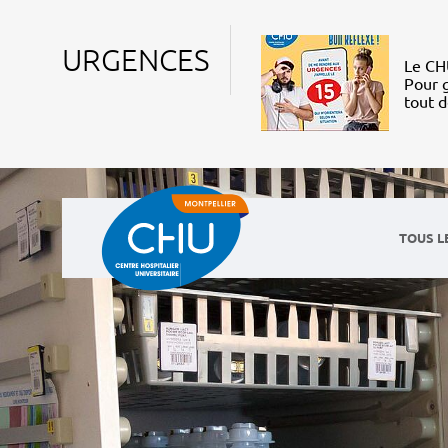
URGENCES
Le CHU
Pour g
tout 
TOUS L