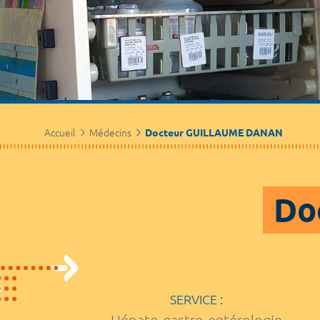
Accueil
Médecins
Docteur GUILLAUME DANAN
Do
SERVICE :