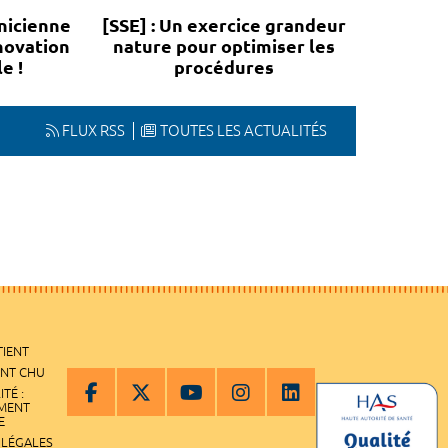
nicienne
[SSE] : Un exercice grandeur
novation
nature pour optimiser les
e !
procédures
FLUX RSS
TOUTES LES ACTUALITÉS
TIENT
ENT CHU
ITÉ :
EMENT
E
 LÉGALES