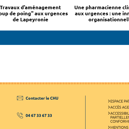
Travaux d’aménagement
Une pharmacienne cli
oup de poing" aux urgences
aux urgences : une in
de Lapeyronie
organisationnell
Contacter le CHU
ESPACE PA
ACCÈS AG
ACCESSIBIL
04 67 33 67 33
PARTIELL
CONFORM
MENTIONS