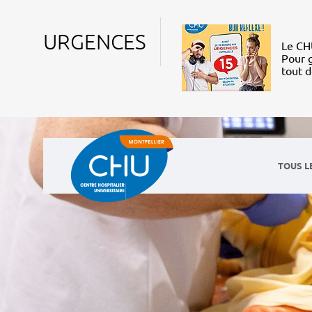
URGENCES
Le CHU
Pour g
tout 
TOUS L