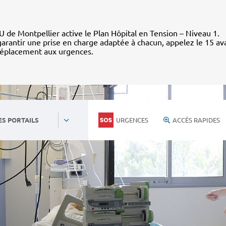
 de Montpellier active le Plan Hôpital en Tension – Niveau 1.
arantir une prise en charge adaptée à chacun, appelez le 15 av
déplacement aux urgences.
URGENCES
ACCÈS RAPIDES
ES PORTAILS