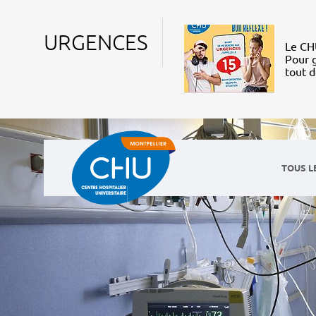
URGENCES
Le CHU
Pour g
tout 
TOUS L