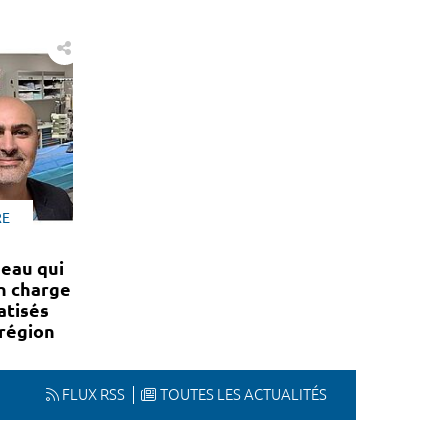
RE
seau qui
en charge
atisés
 région
FLUX RSS
TOUTES LES ACTUALITÉS