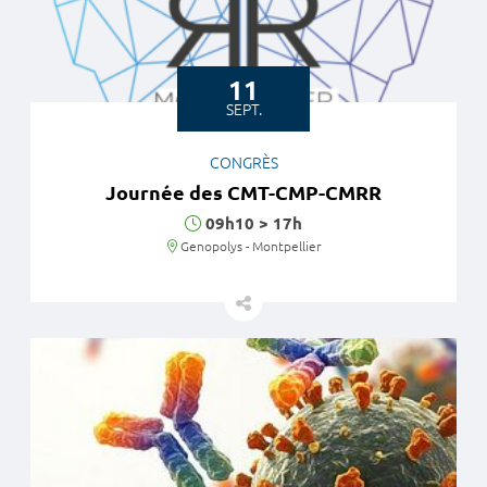
11
SEPT.
CONGRÈS
Journée des CMT-CMP-CMRR
Horaires
09h10
>
17h
Lieu
Genopolys - Montpellier