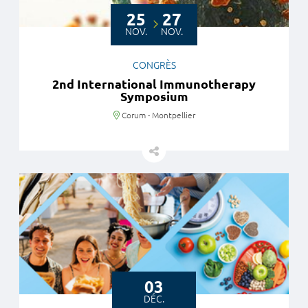
25
27
NOV.
NOV.
CONGRÈS
2nd International Immunotherapy
Symposium
Lieu
Corum - Montpellier
03
DÉC.