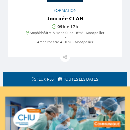
FORMATION
Journée CLAN
Horaires
09h
>
17h
Lieu
Amphithéâtre B Marie Curie - IFMS - Montpellier
-
Amphithéâtre A - IFMS - Montpellier
FLUX RSS
TOUTES LES DATES