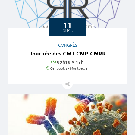
11
SEPT.
CONGRÈS
Journée des CMT-CMP-CMRR
Horaires
09h10
>
17h
Lieu
Genopolys - Montpellier