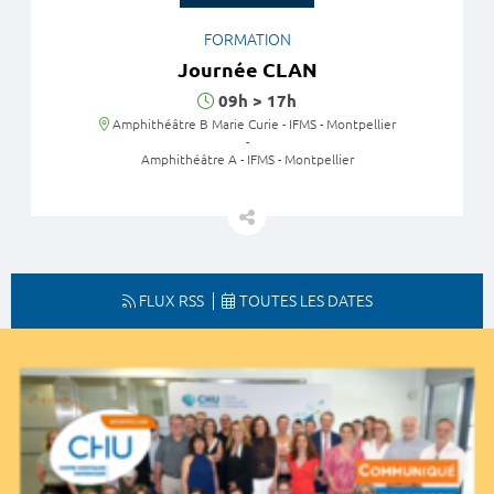
FORMATION
Journée CLAN
Horaires
09h
>
17h
Lieu
Amphithéâtre B Marie Curie - IFMS - Montpellier
-
Amphithéâtre A - IFMS - Montpellier
FLUX RSS
TOUTES LES DATES