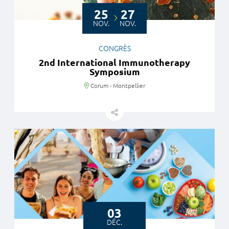
25
27
NOV.
NOV.
CONGRÈS
2nd International Immunotherapy
Symposium
Lieu
Corum - Montpellier
03
DÉC.