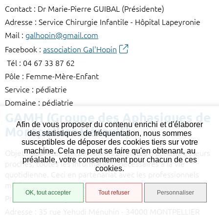
Contact : Dr Marie-Pierre GUIBAL (Présidente)
Adresse : Service Chirurgie Infantile - Hôpital Lapeyronie
Mail :
galhopin@gmail.com
Facebook :
association Gal'Hopin
Tél : 04 67 33 87 62
Pôle : Femme-Mère-Enfant
Service : pédiatrie
Domaine : pédiatrie
GAMH (Groupe des Aphasiques de
Afin de vous proposer du contenu enrichi et d'élaborer
Montpellier Hérault)
des statistiques de fréquentation, nous sommes
susceptibles de déposer des cookies tiers sur votre
machine. Cela ne peut se faire qu'en obtenant, au
Objet : Apporter aux personnes atteintes d’aphasie et leurs
préalable, votre consentement pour chacun de ces
proches, toutes les informations nécessaires à la vie
cookies.
quotidienne. Ceci en partenariat avec les professionnels
médicaux et paramédicaux du service.
OK, tout accepter
Tout refuser
Personnaliser
Président : Thierry CHEVALLIER
Adresse : 35 rue Yehudi Ménuhin - 34000 MONTPELLIER