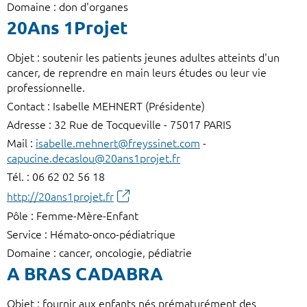
Domaine : don d'organes
20Ans 1Projet
Objet : soutenir les patients jeunes adultes atteints d'un
cancer, de reprendre en main leurs études ou leur vie
professionnelle.
Contact : Isabelle MEHNERT (Présidente)
Adresse : 32 Rue de Tocqueville - 75017 PARIS
Mail :
isabelle.mehnert@freyssinet.com
-
capucine.decaslou@20ans1projet.fr
Tél. : 06 62 02 56 18
http://20ans1projet.fr
Pôle : Femme-Mère-Enfant
Service : Hémato-onco-pédiatrique
Domaine : cancer, oncologie, pédiatrie
A BRAS CADABRA
Objet : fournir aux enfants nés prématurément des