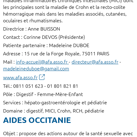
maladies inflammatoires chroniques intestinales (MICI) dont
les principales sont la maladie de Crohn et la recto-colite
hémorragique mais dans les maladies associés, cutanées,
oculaires et rhumatismales.
Directrice : Anne BUISSON
Contact : Corinne DEVOS (Présidente)
Patiente partenaire : Madeleine DUBOE
Adresse : 15 rue de la Forge Royale, 75011 PARIS
Mail :
info-accueil@afa.asso.fr
-
directeur@afa.asso.fr
-
madeleineduboe@gamail.com
www.afa.asso.fr
Tél.: 0811 051 623 - 01 801 821 81
Pôle : Digestif - Femme-Mère-Enfant
Services : hépato-gastroentérologie et pédiatrie
Domaine : digestif, MICI, Crohn, RCH, pédiatrie
AIDES OCCITANIE
Objet : propose des actions autour de la santé sexuelle avec