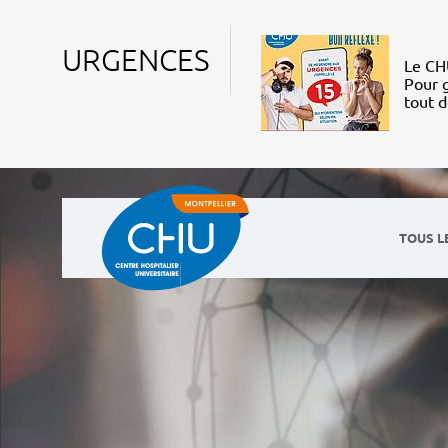
URGENCES
Le CHU
Pour g
tout 
TOUS L