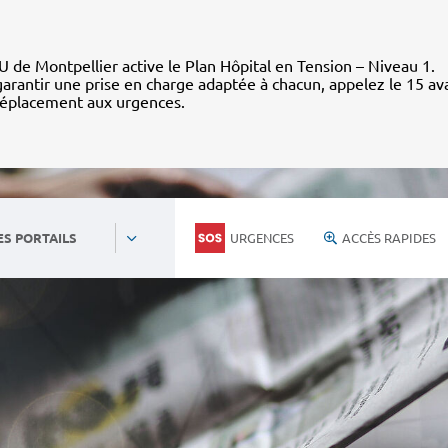
 de Montpellier active le Plan Hôpital en Tension – Niveau 1.
arantir une prise en charge adaptée à chacun, appelez le 15 av
déplacement aux urgences.
URGENCES
ACCÈS RAPIDES
ES PORTAILS