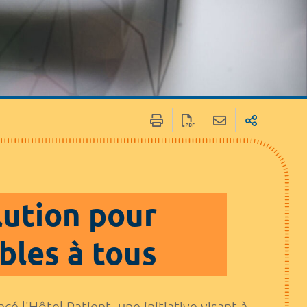
lution pour
bles à tous
cé l'Hôtel Patient, une initiative visant à