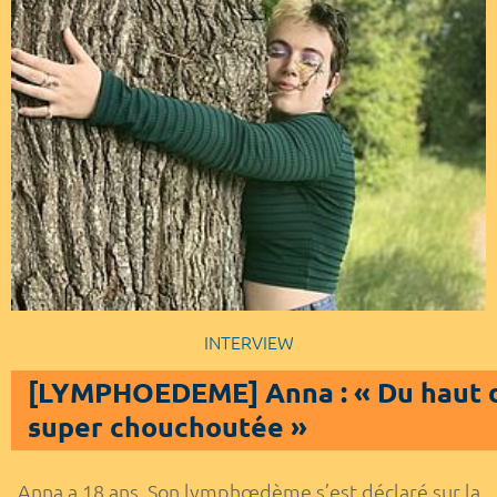
INTERVIEW
[LYMPHOEDEME] Anna : « Du haut de
super chouchoutée »
Anna a 18 ans. Son lymphœdème s’est déclaré sur la