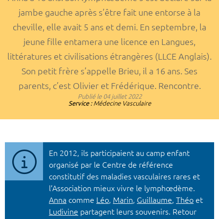
jambe gauche après s’être fait une entorse à la
cheville, elle avait 5 ans et demi. En septembre, la
jeune fille entamera une licence en Langues,
littératures et civilisations étrangères (LLCE Anglais).
Son petit frère s’appelle Brieu, il a 16 ans. Ses
parents, c’est Olivier et Frédérique. Rencontre.
Publié le
04 juillet 2022
Service :
Médecine Vasculaire
En 2012, ils participaient au camp enfant
organisé par le Centre de référence
constitutif des maladies vasculaires rares et
l’Association mieux vivre le lymphœdème.
Anna
comme
Léo
,
Marin
,
Guillaume
,
Théo
et
Ludivine
partagent leurs souvenirs. Retour