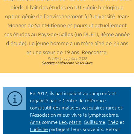
pieds. Il fait des études en IUT Génie biologique
option génie de l’environnement à l'Université Jean-
Monnet de Saint-Etienne et poursuit actuellement
ses études au Pays-de-Galles (un DUETI, 3ème année
d'étude). Le jeune homme a un frère aîné de 23 ans
et une sœur de 19 ans. Rencontre.
Publié le
11 juillet 2022
Service :
Médecine Vasculaire
En 2012, ils participaient au camp enfant
organisé par le Centre de référence
constitutif des maladies vasculaires rares et
l’Association mieux vivre le lymphœdème.
Anna
comme
Léo
,
Marin
,
Guillaume
,
Théo
et
Ludivine
partagent leurs souvenirs. Retour