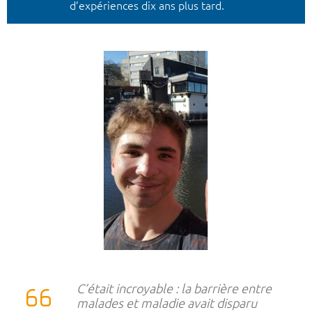
d’expériences dix ans plus tard.
C’était incroyable : la barrière entre
malades et maladie avait disparu