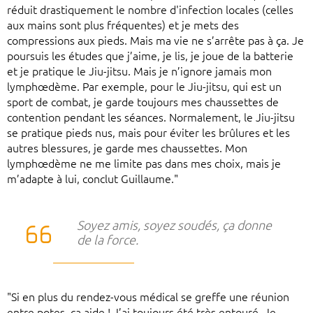
réduit drastiquement le nombre d'infection locales (celles
aux mains sont plus fréquentes) et je mets des
compressions aux pieds. Mais ma vie ne s’arrête pas à ça. Je
poursuis les études que j’aime, je lis, je joue de la batterie
et je pratique le Jiu-jitsu. Mais je n’ignore jamais mon
lymphœdème. Par exemple, pour le Jiu-jitsu, qui est un
sport de combat, je garde toujours mes chaussettes de
contention pendant les séances. Normalement, le Jiu-jitsu
se pratique pieds nus, mais pour éviter les brûlures et les
autres blessures, je garde mes chaussettes. Mon
lymphœdème ne me limite pas dans mes choix, mais je
m’adapte à lui, conclut Guillaume."
Soyez amis, soyez soudés, ça donne
de la force.
"Si en plus du rendez-vous médical se greffe une réunion
entre potes, ça aide ! J’ai toujours été très entouré. Je