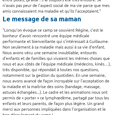
n’avais pas peur de l’aspect social de ma vie parce que mes
amis connaissaient ma maladie et qu’ils l’acceptaient."
Le message de sa maman
"Lorsqu
’
on évoque ce camp se souvient Régine, c’est le
bonheur d
’
avoir rencontré une équipe médicale
performante et bienveillante qui s
’
intéressait à Guillaume.
Non seulement à sa maladie mais aussi à sa vie d
’
enfant.
Nous avons vécu une semaine inoubliable, entourés
d
’
enfants et de familles qui vivaient les mêmes choses que
nous et aux côtés de l’équipe médicale (médecins, kinés…),
très disponible, qui répondait à toutes nos questions,
notamment sur la gestion du quotidien. En une semaine,
nous avons avancé de façon incroyable sur l
’
acceptation de
la maladie et la maitrise des soins (bandage, massage,
astuces échangées...). Le cadre et les animations nous ont
permis de « porter » ce lymphœdème, partagé par tous les
enfants et leurs parents, de façon plus légère. Un grand
merci aux personnes impliquées dans l
’
organisation et le
bon déroulement du camp !