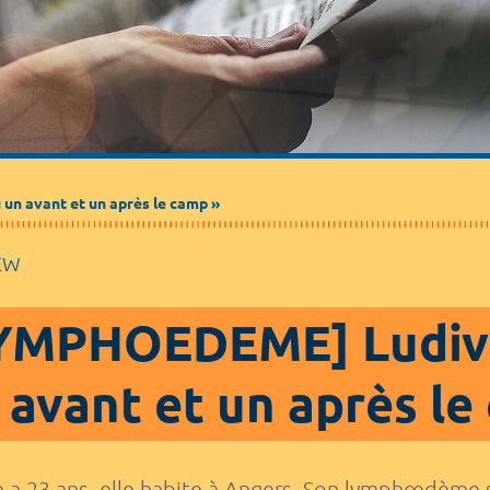
 un avant et un après le camp »
EW
YMPHOEDEME] Ludivine
 avant et un après le
 a 23 ans, elle habite à Angers. Son lymphœdème s’