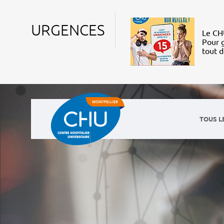
URGENCES
Le CHU
Pour g
tout 
TOUS L