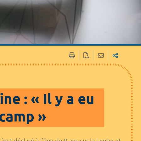
 : « Il y a eu
 camp »
est déclaré à l’âge de 8 ans sur la jambe et