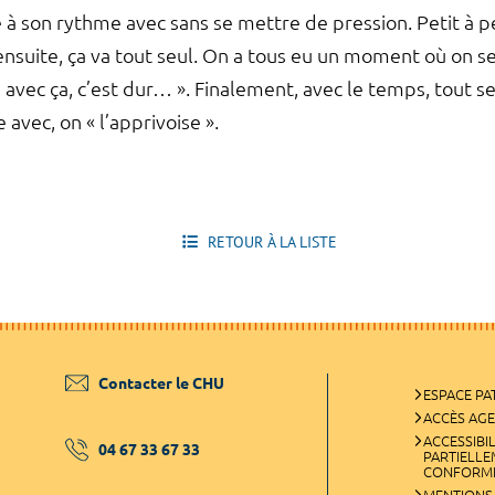
 à son rythme avec sans se mettre de pression. Petit à pe
 ensuite, ça va tout seul. On a tous eu un moment où on se 
 avec ça, c’est dur… ». Finalement, avec le temps, tout s
 avec, on « l’apprivoise ».
RETOUR À LA LISTE
Contacter le CHU
ESPACE PA
ACCÈS AG
ACCESSIBIL
04 67 33 67 33
PARTIELL
CONFORM
MENTIONS