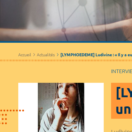
Accueil
Actualités
[LYMPHOEDEME] Ludivine : « Il y a eu
INTERVI
[L
un
Ludivine