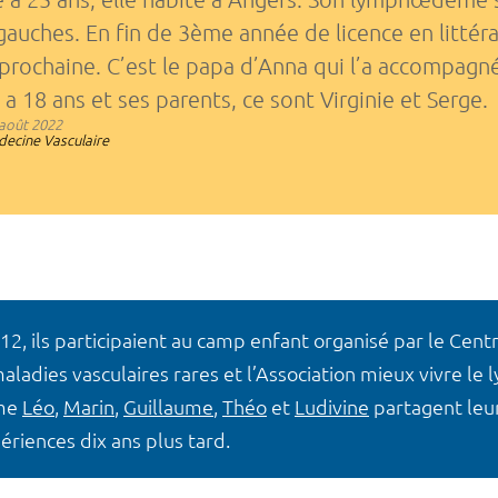
gauches. En fin de 3ème année de licence en littér
 prochaine. C’est le papa d’Anna qui l’a accompagn
a 18 ans et ses parents, ce sont Virginie et Serge.
août 2022
ecine Vasculaire
12, ils participaient au camp enfant organisé par le Cent
aladies vasculaires rares et l’Association mieux vivre 
me
Léo
,
Marin
,
Guillaume
,
Théo
et
Ludivine
partagent leur
ériences dix ans plus tard.