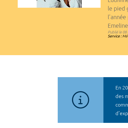
le pied 
l’année
Emeline 
Publié le
08 
Service :
Méd
En 20
des m
com
d’exp