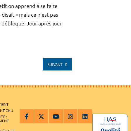
tit on apprend à se faire
disait « mais ce n’est pas
e débloque. Jour après jour,
SUIVANT
TIENT
ENT CHU
ITÉ :
EMENT
E
 LÉGALES