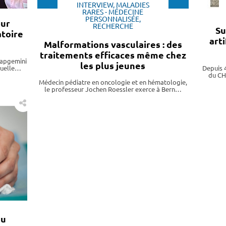
INTERVIEW, MALADIES
RARES - MÉDECINE
PERSONNALISÉE,
our
RECHERCHE
Su
atoire
art
Malformations vasculaires : des
traitements efficaces même chez
Capgemini
les plus jeunes
rtuelle…
Depuis 
du CH
Médecin pédiatre en oncologie et en hématologie,
le professeur Jochen Roessler exerce à Bern…
du