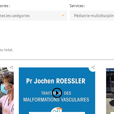
ries :
Services :
tes les catégories
au total.