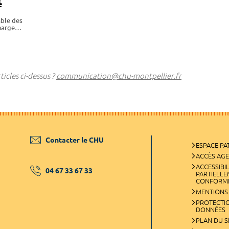
é
mble des
charge…
icles ci-dessus ?
communication@chu-montpellier.fr
Contacter le CHU
ESPACE PA
ACCÈS AG
ACCESSIBIL
04 67 33 67 33
PARTIELL
CONFORM
MENTIONS
PROTECTI
DONNÉES
PLAN DU S