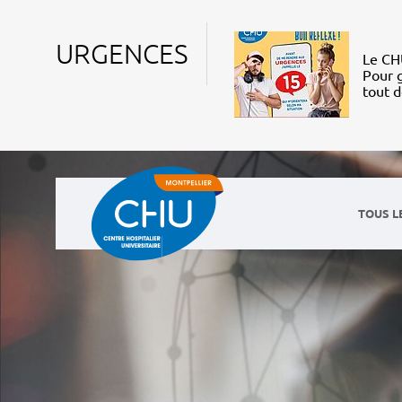
URGENCES
Le CHU
Pour g
tout 
TOUS L