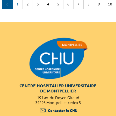
1
2
3
4
5
6
7
8
9
10
CENTRE HOSPITALIER UNIVERSITAIRE
DE MONTPELLIER
191 av. du Doyen Giraud
34295 Montpellier cedex 5
Contacter le CHU