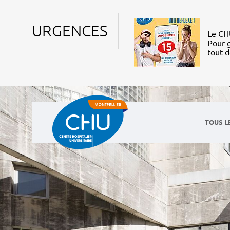
URGENCES
Le CHU
Pour g
tout 
TOUS L