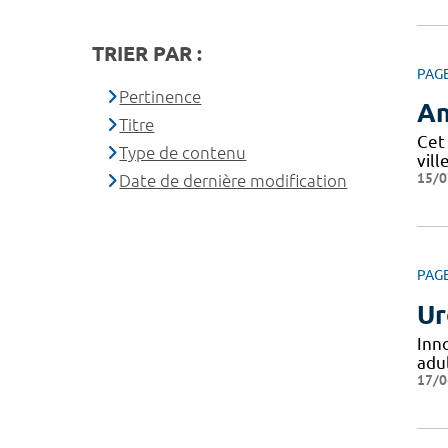
TRIER PAR :
PAG
Pertinence
An
Titre
Cet
Type de contenu
vill
15/0
Date de dernière modification
PAG
Ur
Inn
adul
17/0