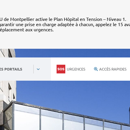
 de Montpellier active le Plan Hôpital en Tension – Niveau 1.
arantir une prise en charge adaptée à chacun, appelez le 15 av
déplacement aux urgences.
URGENCES
ACCÈS RAPIDES
ES PORTAILS