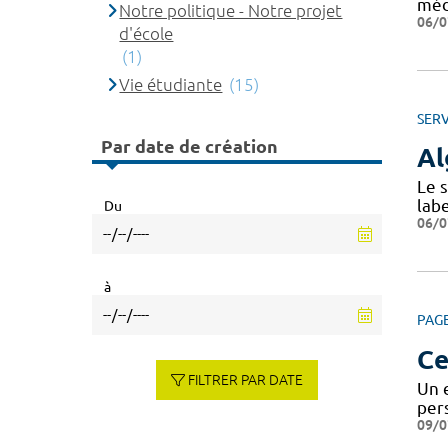
méd
Notre politique - Notre projet
06/0
d'école
(1)
Vie étudiante
(15)
SERV
Par date de création
Al
Le 
labe
Du
06/0
à
PAG
Ce
FILTRER PAR DATE
Un 
pers
09/0