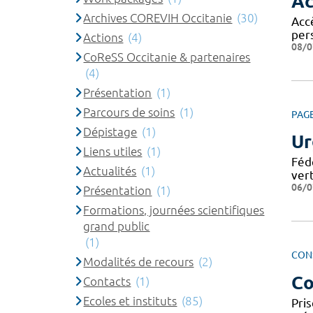
Ac
Archives COREVIH Occitanie
(30)
Accè
per
Actions
(4)
08/0
CoReSS Occitanie & partenaires
(4)
Présentation
(1)
Parcours de soins
(1)
PAG
Dépistage
(1)
Ur
Liens utiles
(1)
Féd
Actualités
(1)
ver
06/0
Présentation
(1)
Formations, journées scientifiques
grand public
(1)
CON
Modalités de recours
(2)
Co
Contacts
(1)
Ecoles et instituts
(85)
Pri