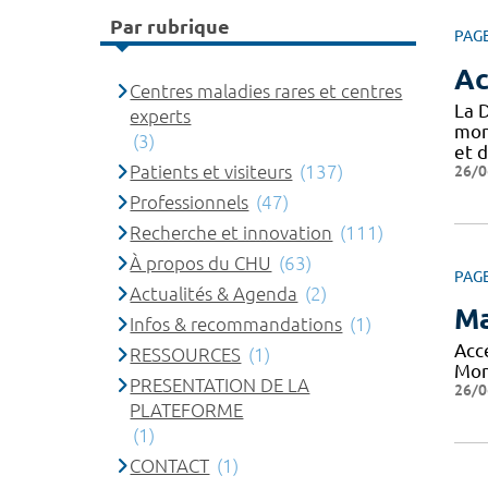
Par rubrique
PAG
Ac
Centres maladies rares et centres
La 
experts
mon
(3)
et d
26/0
Patients et visiteurs
(137)
Professionnels
(47)
Recherche et innovation
(111)
À propos du CHU
(63)
PAG
Actualités & Agenda
(2)
Ma
Infos & recommandations
(1)
Acc
RESSOURCES
(1)
Mon
PRESENTATION DE LA
26/0
PLATEFORME
(1)
CONTACT
(1)