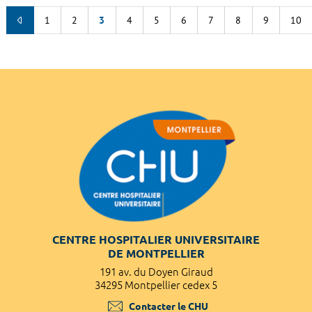
1
2
3
4
5
6
7
8
9
10
CENTRE HOSPITALIER UNIVERSITAIRE
DE MONTPELLIER
191 av. du Doyen Giraud
34295 Montpellier cedex 5
Contacter le CHU