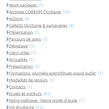
Work packages
(1)
Archives COREVIH Occitanie
(30)
Actions
(4)
CoReSS Occitanie & partenaires
(4)
Présentation
(1)
Parcours de soins
(1)
Dépistage
(1)
Liens utiles
(1)
Actualités
(1)
Présentation
(1)
Formations, journées scientifiques grand public
(1)
Modalités de recours
(2)
Contacts
(1)
Ecoles et instituts
(85)
Notre politique - Notre projet d'école
(1)
Vie étudiante
(15)