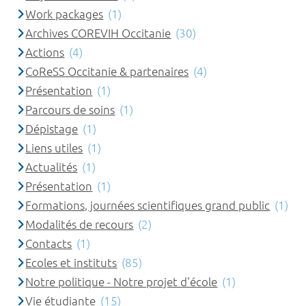
Work packages
(1)
Archives COREVIH Occitanie
(30)
Actions
(4)
CoReSS Occitanie & partenaires
(4)
Présentation
(1)
Parcours de soins
(1)
Dépistage
(1)
Liens utiles
(1)
Actualités
(1)
Présentation
(1)
Formations, journées scientifiques grand public
(1)
Modalités de recours
(2)
Contacts
(1)
Ecoles et instituts
(85)
Notre politique - Notre projet d'école
(1)
Vie étudiante
(15)