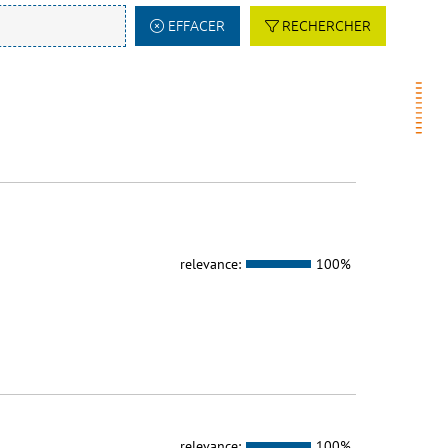
EFFACER
RECHERCHER
relevance:
100%
relevance:
100%