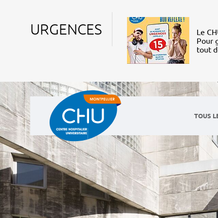
URGENCES
Le CHU
Pour g
tout 
TOUS L