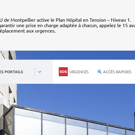
 de Montpellier active le Plan Hôpital en Tension – Niveau 1.
arantir une prise en charge adaptée à chacun, appelez le 15 av
déplacement aux urgences.
URGENCES
ACCÈS RAPIDES
ES PORTAILS