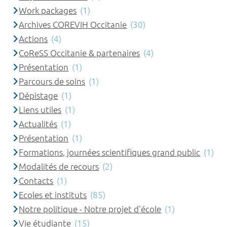
Work packages
(1)
Archives COREVIH Occitanie
(30)
Actions
(4)
CoReSS Occitanie & partenaires
(4)
Présentation
(1)
Parcours de soins
(1)
Dépistage
(1)
Liens utiles
(1)
Actualités
(1)
Présentation
(1)
Formations, journées scientifiques grand public
(1)
Modalités de recours
(2)
Contacts
(1)
Ecoles et instituts
(85)
Notre politique - Notre projet d'école
(1)
Vie étudiante
(15)