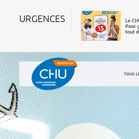
URGENCES
Le CHU
Pour g
tout 
TOUS L