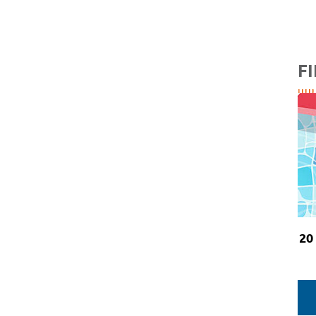
FI
20