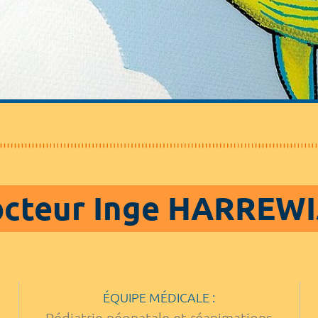
cteur Inge HARREW
ÉQUIPE MÉDICALE :