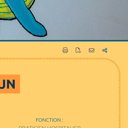
IJN
FONCTION :