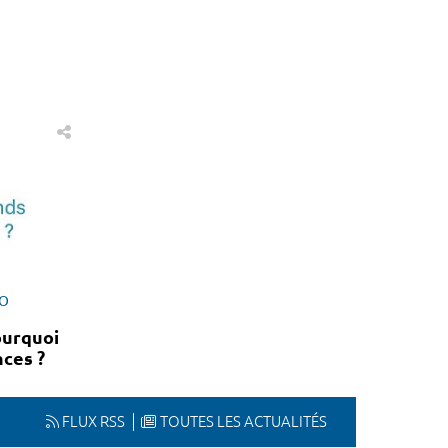
ÉO
ourquoi
nces ?
FLUX RSS
TOUTES LES ACTUALITÉS