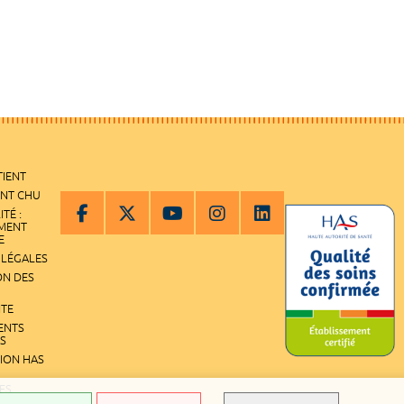
TIENT
ENT CHU
ITÉ :
EMENT
E
 LÉGALES
ON DES
ITE
ENTS
S
TION HAS
ES