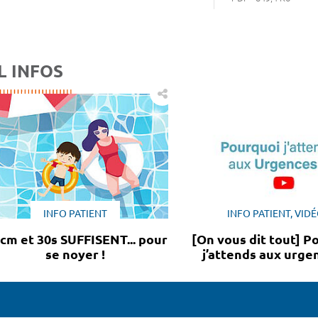
L INFOS
INFO PATIENT
INFO PATIENT, VID
 cm et 30s SUFFISENT... pour
[On vous dit tout] P
se noyer !
j’attends aux urge