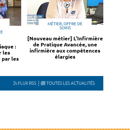
MÉTIER, OFFRE DE
SOINS
RE
[Nouveau métier] L’Infirmière
de Pratique Avancée, une
iaque :
infirmière aux compétences
 les
élargies
 par les
FLUX RSS
TOUTES LES ACTUALITÉS