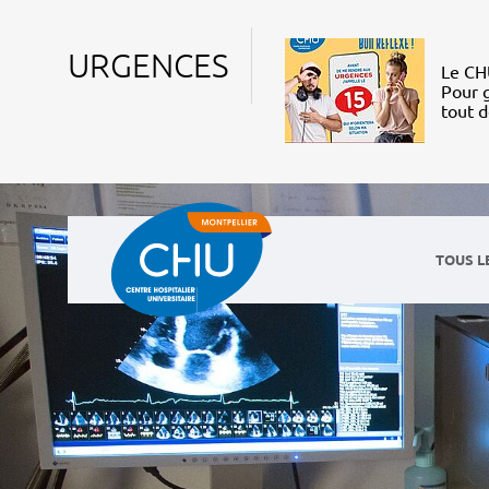
URGENCES
Le CHU
Pour g
tout 
TOUS L