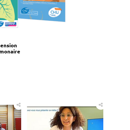
tension
lmonaire