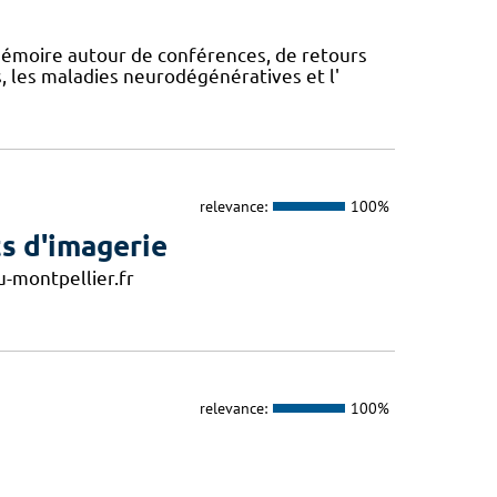
mémoire autour de conférences, de retours
, les maladies neurodégénératives et l'
relevance:
100%
s d'imagerie
-montpellier.fr
relevance:
100%