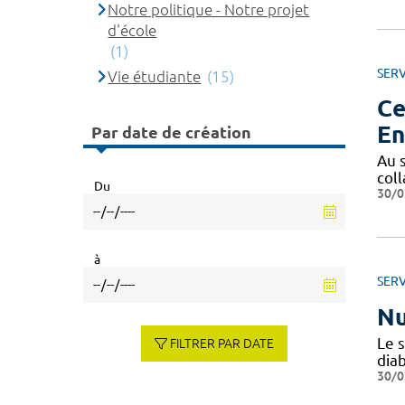
Notre politique - Notre projet
d'école
(1)
SERV
Vie étudiante
(15)
Ce
En
Par date de création
Au 
col
Du
30/0
à
SERV
Nu
Le 
FILTRER PAR DATE
diab
30/0