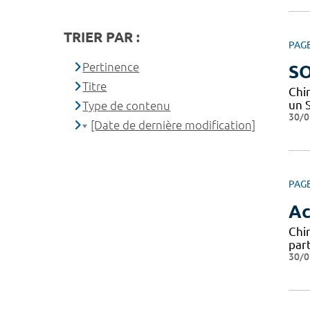
TRIER PAR :
PAG
Pertinence
SO
Titre
Chi
un 
Type de contenu
30/0
[Date de dernière modification]
PAG
Ac
Chi
par
30/0