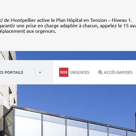
 de Montpellier active le Plan Hôpital en Tension – Niveau 1.
arantir une prise en charge adaptée à chacun, appelez le 15 av
déplacement aux urgences.
URGENCES
ACCÈS RAPIDES
ES PORTAILS