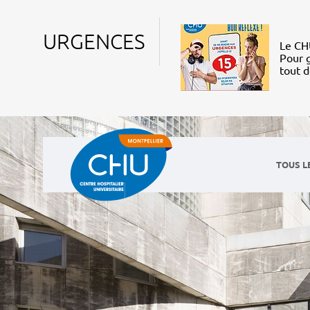
URGENCES
Le CHU
Pour g
tout 
TOUS L