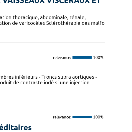
 VAISSEAUX VISCERAUX ET
tion thoracique, abdominale, rénale,
ation de varicocèles Sclérothérapie des malfo
relevance:
100%
bres inférieurs - Troncs supra aortiques -
uit de contraste iodé si une injection
relevance:
100%
éditaires