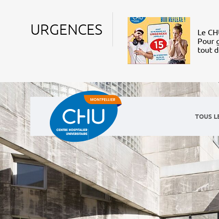
URGENCES
Le CHU
Pour g
tout 
TOUS L