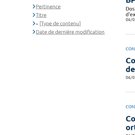
Pertinence
Dos
d'e
Titre
06/0
[Type de contenu]
Date de dernière modification
CON
Co
de
06/0
CON
Co
or