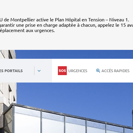
 de Montpellier active le Plan Hôpital en Tension – Niveau 1.
arantir une prise en charge adaptée à chacun, appelez le 15 av
déplacement aux urgences.
URGENCES
ACCÈS RAPIDES
ES PORTAILS