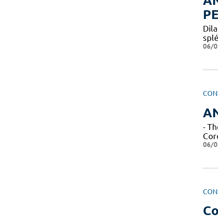
AN
P
Dil
spl
06/0
CON
A
- T
Cor
06/0
CON
Co