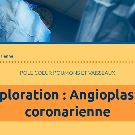
arienne
POLE COEUR POUMONS ET VAISSEAUX
ploration : Angioplas
coronarienne