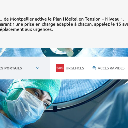
 de Montpellier active le Plan Hôpital en Tension – Niveau 1.
arantir une prise en charge adaptée à chacun, appelez le 15 av
déplacement aux urgences.
URGENCES
ACCÈS RAPIDES
ES PORTAILS