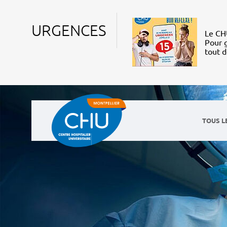
URGENCES
Le CHU
Pour g
tout 
TOUS L