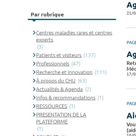
Ag
21/0
Par rubrique
Centres maladies rares et centres
experts
PAG
(3)
A
Patients et visiteurs
(137)
Ret
Professionnels
(47)
Méd
Recherche et innovation
(111)
17/0
À propos du CHU
(63)
Actualités & Agenda
(2)
Infos & recommandations
(1)
PAG
RESSOURCES
(1)
Ai
PRESENTATION DE LA
PLATEFORME
Vou
(1)
(aid
10/0