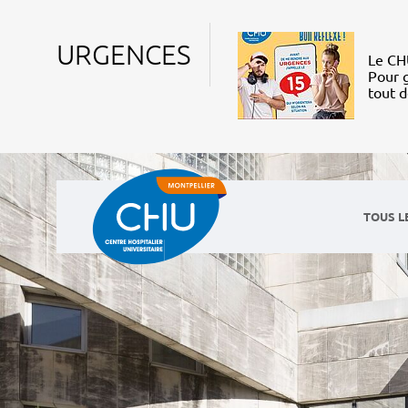
URGENCES
Le CHU
Pour g
tout 
TOUS L