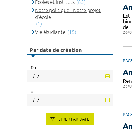
Ecoles et instituts
(85)
An
Notre politique - Notre projet
Est
d'école
bio
(1)
de
Vie étudiante
(15)
26/0
Par date de création
PAG
Du
An
Ren
23/0
à
PAG
FILTRER PAR DATE
An