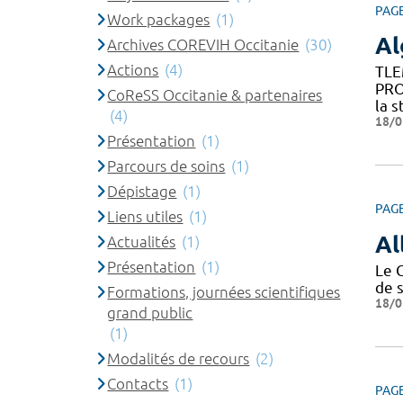
PAG
Work packages
(1)
Al
Archives COREVIH Occitanie
(30)
Actions
(4)
TLE
PRO
CoReSS Occitanie & partenaires
la s
(4)
18/0
Présentation
(1)
Parcours de soins
(1)
Dépistage
(1)
PAG
Liens utiles
(1)
Al
Actualités
(1)
Présentation
(1)
Le 
de 
Formations, journées scientifiques
18/0
grand public
(1)
Modalités de recours
(2)
Contacts
(1)
PAG