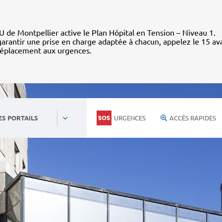
 de Montpellier active le Plan Hôpital en Tension – Niveau 1.
arantir une prise en charge adaptée à chacun, appelez le 15 av
déplacement aux urgences.
URGENCES
ACCÈS RAPIDES
ES PORTAILS