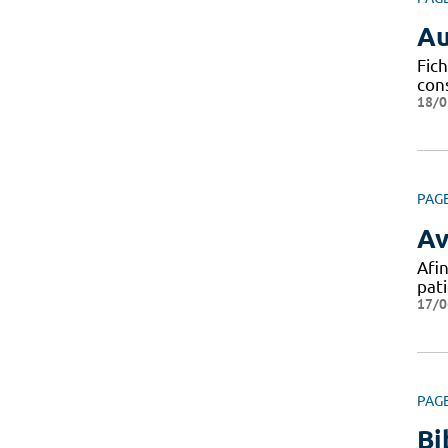
Au
Fich
con
18/0
PAG
Av
Afin
pat
17/0
PAG
Bi