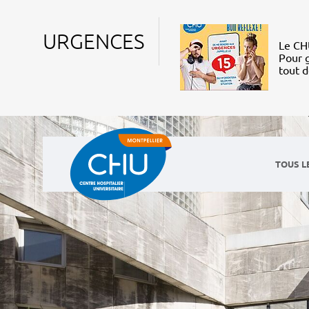
URGENCES
Le CHU
Pour g
tout 
TOUS L