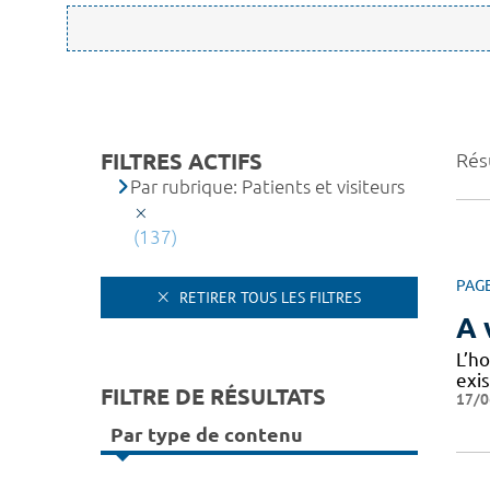
FILTRES ACTIFS
Résu
Par rubrique: Patients et visiteurs
(137)
PAG
RETIRER TOUS LES FILTRES
A 
L’ho
exi
FILTRE DE RÉSULTATS
17/0
Par type de contenu