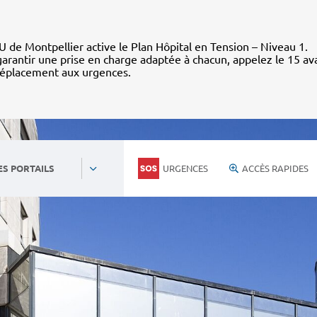
 de Montpellier active le Plan Hôpital en Tension – Niveau 1.
arantir une prise en charge adaptée à chacun, appelez le 15 av
déplacement aux urgences.
URGENCES
ACCÈS RAPIDES
ES PORTAILS