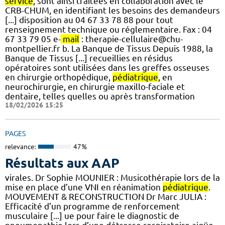
service
, sont ainsi traitées en collaboration avec le
CRB-CHUM, en identifiant les besoins des demandeurs
[...] disposition au 04 67 33 78 88 pour tout
renseignement technique ou réglementaire. Fax : 04
67 33 79 05 e-
mail
: therapie-cellulaire@chu-
montpellier.fr b. La Banque de Tissus Depuis 1988, la
Banque de Tissus [...] recueillies en résidus
opératoires sont utilisées dans les greffes osseuses
en chirurgie orthopédique,
pédiatrique
, en
neurochirurgie, en chirurgie maxillo-faciale et
dentaire, telles quelles ou après transformation
18/02/2026 15:25
PAGES
relevance:
47%
Résultats aux AAP
virales. Dr Sophie MOUNIER : Musicothérapie lors de la
mise en place d’une VNI en réanimation
pédiatrique
.
MOUVEMENT & RECONSTRUCTION Dr Marc JULIA :
Efficacité d’un programme de renforcement
musculaire [...] ue pour faire le diagnostic de