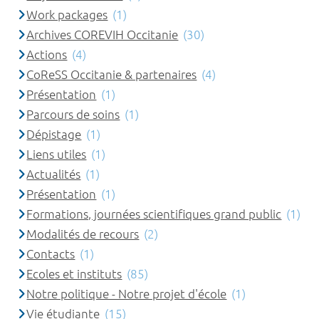
Work packages
(1)
Archives COREVIH Occitanie
(30)
Actions
(4)
CoReSS Occitanie & partenaires
(4)
Présentation
(1)
Parcours de soins
(1)
Dépistage
(1)
Liens utiles
(1)
Actualités
(1)
Présentation
(1)
Formations, journées scientifiques grand public
(1)
Modalités de recours
(2)
Contacts
(1)
Ecoles et instituts
(85)
Notre politique - Notre projet d'école
(1)
Vie étudiante
(15)