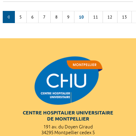
5
6
7
8
9
10
11
12
13
CENTRE HOSPITALIER UNIVERSITAIRE
DE MONTPELLIER
191 av. du Doyen Giraud
34295 Montpellier cedex 5