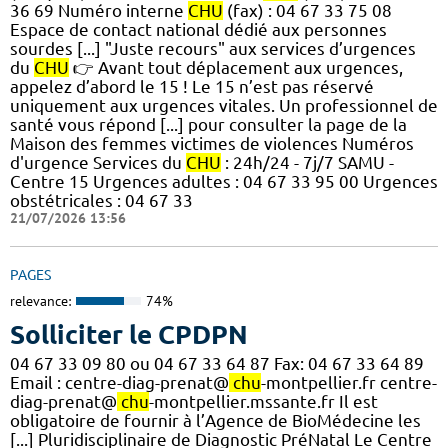
36 69 Numéro interne
CHU
(fax) : 04 67 33 75 08
Espace de contact national dédié aux personnes
sourdes [...] "Juste recours" aux services d’urgences
du
CHU
👉 Avant tout déplacement aux urgences,
appelez d’abord le 15 ! Le 15 n’est pas réservé
uniquement aux urgences vitales. Un professionnel de
santé vous répond [...] pour consulter la page de la
Maison des femmes victimes de violences Numéros
d'urgence Services du
CHU
: 24h/24 - 7j/7 SAMU -
Centre 15 Urgences adultes : 04 67 33 95 00 Urgences
obstétricales : 04 67 33
21/07/2026 13:56
PAGES
relevance:
74%
Solliciter le CPDPN
04 67 33 09 80 ou 04 67 33 64 87 Fax: 04 67 33 64 89
Email : centre-diag-prenat@
chu
-montpellier.fr centre-
diag-prenat@
chu
-montpellier.mssante.fr Il est
obligatoire de fournir à l’Agence de BioMédecine les
[...] Pluridisciplinaire de Diagnostic PréNatal Le Centre