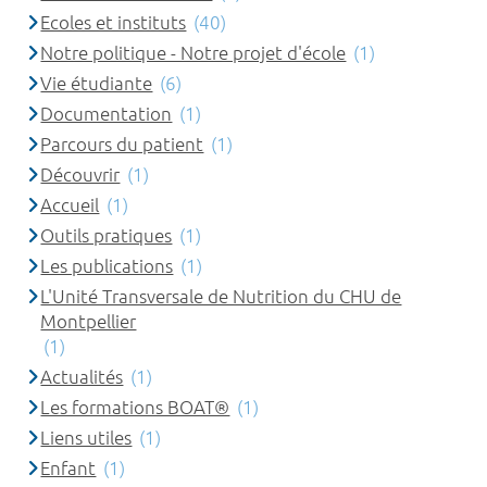
Ecoles et instituts
(40)
Notre politique - Notre projet d'école
(1)
Vie étudiante
(6)
Documentation
(1)
Parcours du patient
(1)
Découvrir
(1)
Accueil
(1)
Outils pratiques
(1)
Les publications
(1)
L'Unité Transversale de Nutrition du CHU de
Montpellier
(1)
Actualités
(1)
Les formations BOAT®
(1)
Liens utiles
(1)
Enfant
(1)