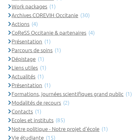
Work packages
(1)
Archives COREVIH Occitanie
(30)
Actions
(4)
CoReSS Occitanie & partenaires
(4)
Présentation
(1)
Parcours de soins
(1)
Dépistage
(1)
Liens utiles
(1)
Actualités
(1)
Présentation
(1)
Formations, journées scientifiques grand public
(1)
Modalités de recours
(2)
Contacts
(1)
Ecoles et instituts
(85)
Notre politique - Notre projet d'école
(1)
Vie étudiante
(15)