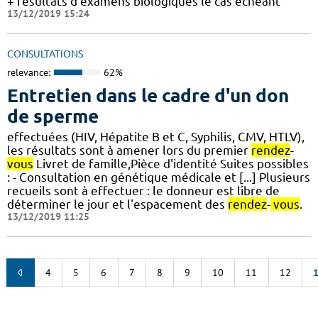
+ résultats d'examens biologiques le cas échéant
13/12/2019 15:24
CONSULTATIONS
relevance:
62%
Entretien dans le cadre d'un don
de sperme
effectuées (HIV, Hépatite B et C, Syphilis, CMV, HTLV),
les résultats sont à amener lors du premier
rendez
-
vous
Livret de famille,Pièce d'identité Suites possibles
: - Consultation en génétique médicale et [...] Plusieurs
recueils sont à effectuer : le donneur est libre de
déterminer le jour et l'espacement des
rendez
-
vous
.
13/12/2019 11:25
4
5
6
7
8
9
10
11
12