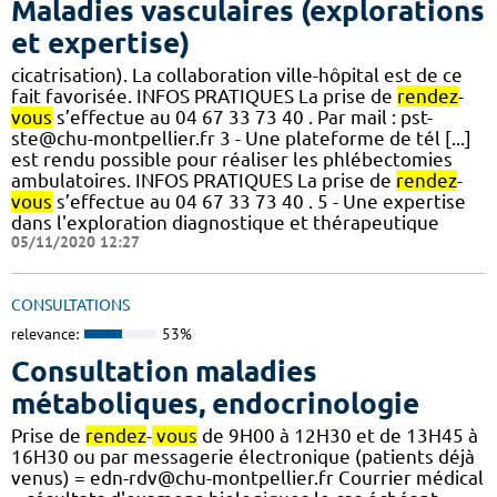
Maladies vasculaires (explorations
et expertise)
cicatrisation). La collaboration ville-hôpital est de ce
fait favorisée. INFOS PRATIQUES La prise de
rendez
-
vous
s’effectue au 04 67 33 73 40 . Par mail : pst-
ste@chu-montpellier.fr 3 - Une plateforme de tél [...]
est rendu possible pour réaliser les phlébectomies
ambulatoires. INFOS PRATIQUES La prise de
rendez
-
vous
s’effectue au 04 67 33 73 40 . 5 - Une expertise
dans l'exploration diagnostique et thérapeutique
05/11/2020 12:27
CONSULTATIONS
relevance:
53%
Consultation maladies
métaboliques, endocrinologie
Prise de
rendez
-
vous
de 9H00 à 12H30 et de 13H45 à
16H30 ou par messagerie électronique (patients déjà
venus) = edn-rdv@chu-montpellier.fr Courrier médical