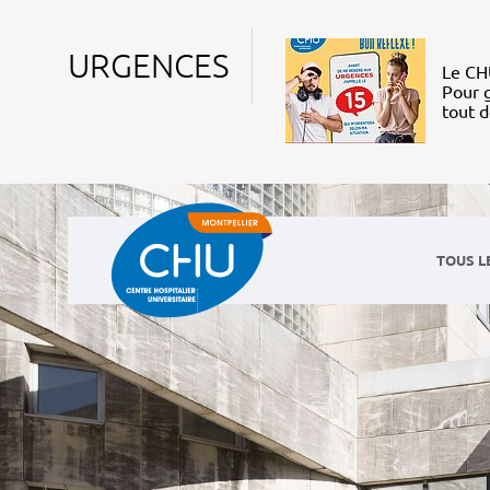
URGENCES
Le CHU
Pour g
tout 
TOUS L