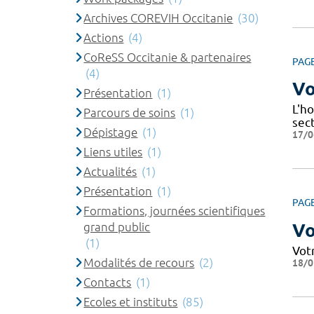
Archives COREVIH Occitanie
(30)
Actions
(4)
CoReSS Occitanie & partenaires
PAG
(4)
Vo
Présentation
(1)
L'ho
Parcours de soins
(1)
sec
Dépistage
(1)
17/0
Liens utiles
(1)
Actualités
(1)
Présentation
(1)
PAG
Formations, journées scientifiques
Vo
grand public
(1)
Vot
Modalités de recours
(2)
18/0
Contacts
(1)
Ecoles et instituts
(85)