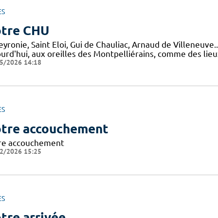
ES
tre CHU
yronie, Saint Eloi, Gui de Chauliac, Arnaud de Villeneuve.
ourd'hui, aux oreilles des Montpelliérains, comme des lie
5/2026 14:18
ES
tre accouchement
re accouchement
2/2026 15:25
ES
tre arrivée