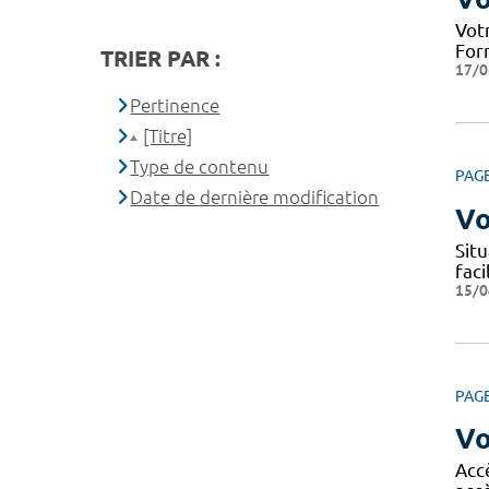
Votr
Form
TRIER PAR :
17/0
Pertinence
[Titre]
Type de contenu
PAG
Date de dernière modification
Vo
Situ
fac
15/0
PAG
Vo
Acc