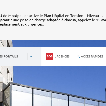
 de Montpellier active le Plan Hôpital en Tension – Niveau 1.
arantir une prise en charge adaptée à chacun, appelez le 15 av
déplacement aux urgences.
URGENCES
ACCÈS RAPIDES
ES PORTAILS