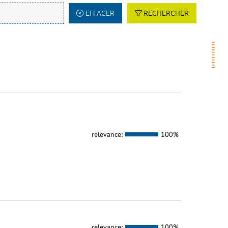
EFFACER
RECHERCHER
relevance:
100%
relevance:
100%