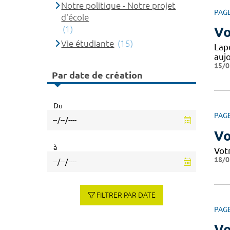
Notre politique - Notre projet
PAG
d'école
(1)
Vo
Vie étudiante
(15)
Lape
auj
15/0
Par date de création
Du
PAG
Vo
à
Vot
18/0
FILTRER PAR DATE
PAG
Vo