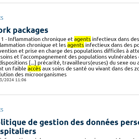
ES
rk packages
 1 - Inflammation chronique et
agents
infectieux dans des
nflammation chronique et les
agents
infectieux dans des pop
ention et prise en charge des populations difficiles à att
 soins et l’accompagnement des populations vulnérables 
ispositions [...] précarité, travailleurs(euses) du sexe o
nt un faible
accès
aux soins de santé ou vivant dans des 
lution des microorganismes
3/2024 11:06
ES
litique de gestion des données pers
spitaliers