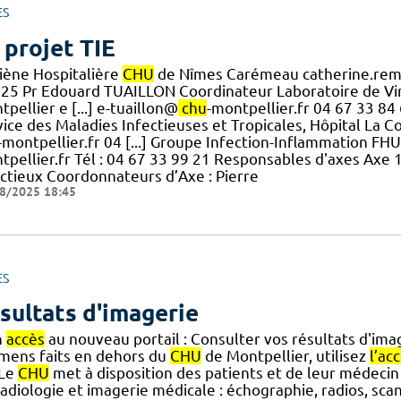
ES
 projet TIE
iène Hospitalière
CHU
de Nîmes Carémeau catherine.re
n 25 Pr Edouard TUAILLON Coordinateur Laboratoire de Vi
pellier e [...] e-tuaillon@
chu
-montpellier.fr 04 67 33 8
vice des Maladies Infectieuses et Tropicales, Hôpital La 
-montpellier.fr 04 [...] Groupe Infection-Inflammation FH
tpellier.fr Tél : 04 67 33 99 21 Responsables d'axes Axe 
ectieux Coordonnateurs d’Axe : Pierre
8/2025 18:45
ES
sultats d'imagerie
n
accès
au nouveau portail : Consulter vos résultats d'ima
mens faits en dehors du
CHU
de Montpellier, utilisez
l’ac
] Le
CHU
met à disposition des patients et de leur médecin
adiologie et imagerie médicale : échographie, radios, scan