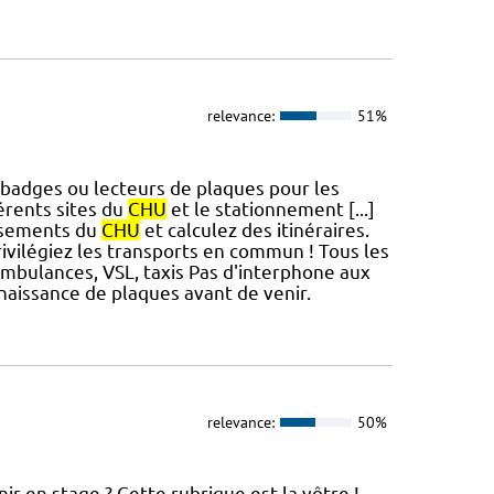
relevance:
51%
badges ou lecteurs de plaques pour les
érents sites du
CHU
et le stationnement [...]
ssements du
CHU
et calculez des itinéraires.
vilégiez les transports en commun ! Tous les
mbulances, VSL, taxis Pas d'interphone aux
aissance de plaques avant de venir.
relevance:
50%
ir en stage ? Cette rubrique est la vôtre !