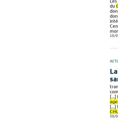
Les
du
don
don
inté
Cen
mont
18/0
ACT
La
sa
tra
com
[...
age
[...
CH
30/0