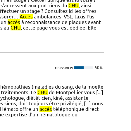
 s'adressent aux praticiens du
CHU
, ainsi
ffectuer un stage ? Consultez ici les offres
 assurer…
Accès
ambulances, VSL, taxis Pas
z un
accès
à reconnaissance de plaques avant
rs au
CHU
, cette page vous est dédiée. Elle
relevance:
50%
 hémopathies (maladies du sang, de la moelle
 traitements. Le
CHU
de Montpellier vous [...]
chologue, diététicien, kiné, assistante
siens, doit toujours être privilégié, [...] nous
o-Hémato offre un
accès
téléphonique direct
 une expertise d’un hématologue du