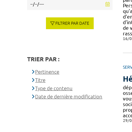
Per
qu'a
d'e
d'in
FILTRER PAR DATE
de 
ras
16/0
TRIER PAR :
SERV
Pertinence
Hé
Titre
dép
Type de contenu
oss
Date de dernière modification
vou
soci
pro
acc
29/0