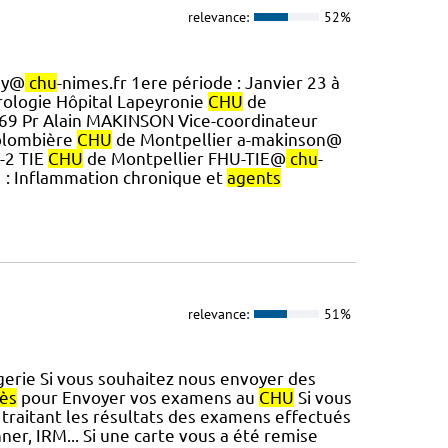
relevance:
52%
my@
chu
-nimes.fr 1ere période : Janvier 23 à
rologie Hôpital Lapeyronie
CHU
de
4 69 Pr Alain MAKINSON Vice-coordinateur
Colombière
CHU
de Montpellier a-makinson@
U-2 TIE
CHU
de Montpellier FHU-TIE@
chu
-
1 : Inflammation chronique et
agents
relevance:
51%
gerie Si vous souhaitez nous envoyer des
cès
pour Envoyer vos examens au
CHU
Si vous
 traitant les résultats des examens effectués
ner, IRM... Si une carte vous a été remise