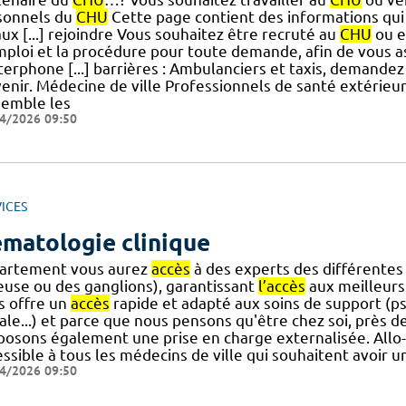
sonnels du
CHU
Cette page contient des informations qui
ux [...] rejoindre Vous souhaitez être recruté au
CHU
ou e
mploi et la procédure pour toute demande, afin de vous
terphone [...] barrières : Ambulanciers et taxis, demande
venir. Médecine de ville Professionnels de santé extérieu
semble les
4/2026 09:50
ICES
matologie clinique
artement vous aurez
accès
à des experts des différentes
euse ou des ganglions), garantissant
l’accès
aux meilleurs
s offre un
accès
rapide et adapté aux soins de support (psy
ale...) et parce que nous pensons qu'être chez soi, près des 
posons également une prise en charge externalisée. All
essible à tous les médecins de ville qui souhaitent avoir
4/2026 09:50