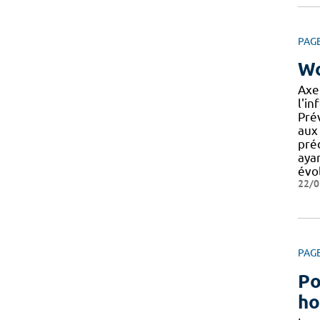
PAG
Wo
Axe
l'i
Prév
aux
préd
aya
évo
22/0
PAG
Po
ho