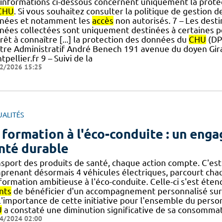
 informations ci-dessous concernent uniquement la prot
CHU
. Si vous souhaitez consulter la politique de gestion d
nées et notamment les
accès
non autorisés. 7 – Les dest
nées collectées sont uniquement destinées à certaines 
rêt à connaître [...] la protection des données du
CHU
(DP
tre Administratif André Benech 191 avenue du doyen Gi
pellier.fr 9 – Suivi de la
2/2026 15:25
UALITÉS
 formation à l'éco-conduite : un eng
nté durable
nsport des produits de santé, chaque action compte. C'est
prenant désormais 4 véhicules électriques, parcourt cha
] formation ambitieuse à l'éco-conduite. Celle-ci s'est ét
nts
de bénéficier d'un accompagnement personnalisé sur le
] l'importance de cette initiative pour l'ensemble du pers
U
a constaté une diminution significative de sa consommat
4/2024 02:00