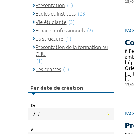
18/0
Présentation
(1)
Ecoles et instituts
(23)
Vie étudiante
(3)
Espace professionnels
(2)
PAG
La structure
(1)
Co
Présentation de la formation au
à l'
CHU
amb
(1)
hôp
Ori
Les centres
(1)
[...
bar
17/0
Par date de création
Du
PAG
Pr
à
par