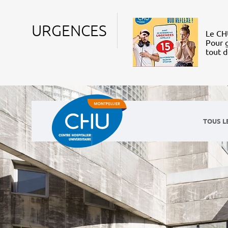
URGENCES
Le CHU
Pour g
tout 
TOUS L