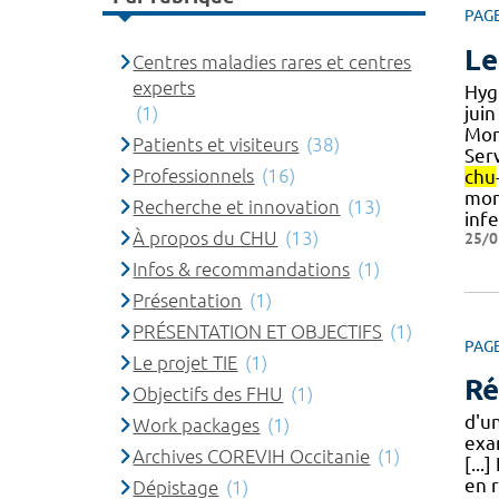
PAG
Le
Centres maladies rares et centres
experts
Hyg
jui
(1)
Mont
Patients et visiteurs
(38)
Ser
Professionnels
(16)
chu
mon
Recherche et innovation
(13)
inf
À propos du CHU
(13)
25/0
Infos & recommandations
(1)
Présentation
(1)
PRÉSENTATION ET OBJECTIFS
(1)
PAG
Le projet TIE
(1)
Ré
Objectifs des FHU
(1)
d'u
Work packages
(1)
exa
Archives COREVIH Occitanie
(1)
[...
en r
Dépistage
(1)