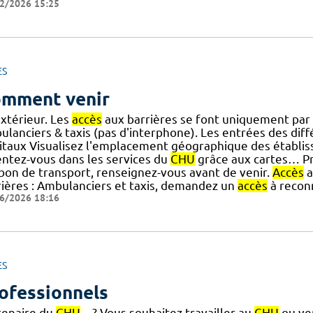
2/2026 15:25
ES
mment venir
extérieur. Les
accès
aux barrières se font uniquement par 
ulanciers & taxis (pas d'interphone). Les entrées des diff
itaux Visualisez l'emplacement géographique des établi
entez-vous dans les services du
CHU
grâce aux cartes… Pri
] bon de transport, renseignez-vous avant de venir.
Accès
a
rières : Ambulanciers et taxis, demandez un
accès
à reconn
6/2026 18:16
ES
ofessionnels
tenaire du
CHU
…? Vous souhaitez travailler au
CHU
ou ven