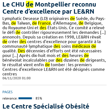
Le CHU
de
Montpellier reconnu
Centre d’excellence par LE&RN
Lymphatic Desease (LD) originaires
de
Suède, du Pays-
Bas,
de
Taïwan,
de
France
, d'Allemagne,
de
Belgique,
du Royaume-Uni et
des
États-Unis. Ce comité a relevé
le défi
de
contrôler rigoureusement les demandes [...]
annoncés. Depuis sa création en 1998, LE&RN rêvait
de
créer
des
centres d'excellence pour garantir à la
communauté lymphatique
des
soins
médicaux
de
qualité.
Des
décennies d'efforts ont été nécessaires
pour [...] Après dix-huit mois et
des
heures
de
bénévolat incalculables par
des
dizaines
de
dirigeants,
le résultat vient enfin
de
tomber : les premiers
Centres d'excellence LE&RN ont été désignés comme
centres
06/11/2020 01:00
PAGES
relevance:
85%
Le Centre Spécialisé Obésité