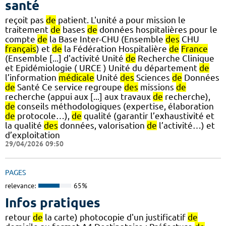
santé
reçoit pas
de
patient. L'unité a pour mission le
traitement
de
bases
de
données hospitalières pour le
compte
de
la Base Inter-CHU (Ensemble
des
CHU
français
) et
de
la Fédération Hospitalière
de
France
(Ensemble [...] d'activité Unité
de
Recherche Clinique
et Epidémiologie ( URCE ) Unité du département
de
l’information
médicale
Unité
des
Sciences
de
Données
de
Santé Ce service regroupe
des
missions
de
recherche (appui aux [...] aux travaux
de
recherche),
de
conseils méthodologiques (expertise, élaboration
de
protocole…),
de
qualité (garantir l’exhaustivité et
la qualité
des
données, valorisation
de
l’activité…) et
d’exploitation
29/04/2026 09:50
PAGES
relevance:
65%
Infos pratiques
retour
de
la carte) photocopie d'un justificatif
de