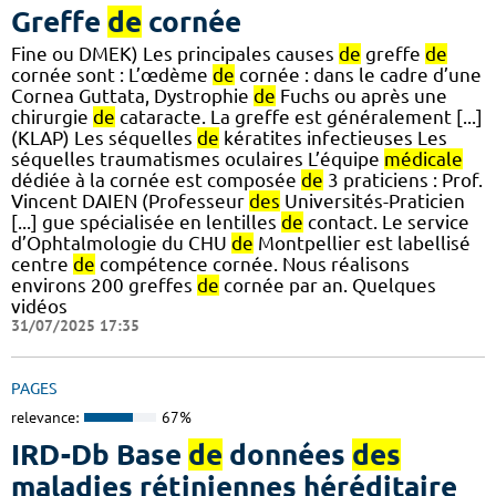
Greffe
de
cornée
Fine ou DMEK) Les principales causes
de
greffe
de
cornée sont : L’œdème
de
cornée : dans le cadre d’une
Cornea Guttata, Dystrophie
de
Fuchs ou après une
chirurgie
de
cataracte. La greffe est généralement [...]
(KLAP) Les séquelles
de
kératites infectieuses Les
séquelles traumatismes oculaires L’équipe
médicale
dédiée à la cornée est composée
de
3 praticiens : Prof.
Vincent DAIEN (Professeur
des
Universités-Praticien
[...] gue spécialisée en lentilles
de
contact. Le service
d’Ophtalmologie du CHU
de
Montpellier est labellisé
centre
de
compétence cornée. Nous réalisons
environs 200 greffes
de
cornée par an. Quelques
vidéos
31/07/2025 17:35
PAGES
relevance:
67%
IRD-Db Base
de
données
des
maladies rétiniennes héréditaire