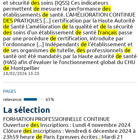
et sécurité
des
soins (IQSS) Ces indicateurs
permettent
de
mesurer la performance
des
établissements
de
santé. L'AMÉLIORATION CONTINUE
DES
PRATIQUES [...] certification par la Haute Autorité
de
Santé L’amélioration
de
la qualité et
de
la sécurité
des
soins d'un établissement
de
santé
français
passe
par une procédure
de
certification, introduite par
l’ordonnance [...] Indépendants
de
l’établissement et
de
ses organismes
de
tutelle,
des
professionnels
de
santé ont été mandatés par la Haute autorité
de
santé
(HAS) afin d'évaluer le fonctionnement global du CHU
de
Montpellier
18/02/2026 15:25
PAGES
relevance:
65%
La sélection
FORMATION PROFESSIONNELLE CONTINUE
Ouverture
des
Inscriptions : Lundi 4 novembre 2024
Clôture
des
inscriptions : Vendredi 6 décembre 2024 à
23h59 heure
de
Paris Epreuves écrites : Mardi 21