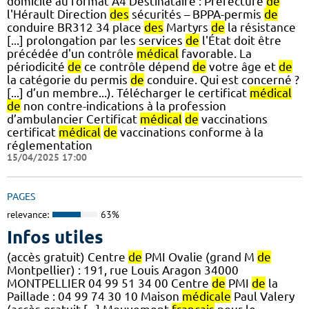
domicile au format A4 Destinataire : Préfecture
de
l'Hérault Direction
des
sécurités – BPPA-permis
de
conduire BR312 34 place
des
Martyrs
de
la résistance
[...] prolongation par les services
de
l'État doit être
précédée d'un contrôle
médical
favorable. La
périodicité
de
ce contrôle dépend
de
votre âge et
de
la catégorie du permis
de
conduire. Qui est concerné ?
[...] d’un membre...). Télécharger le certificat
médical
de
non contre-indications à la profession
d’ambulancier Certificat
médical
de
vaccinations
certificat
médical
de
vaccinations conforme à la
réglementation
15/04/2025 17:00
PAGES
relevance:
63%
Infos utiles
(accès gratuit) Centre
de
PMI Ovalie (grand M
de
Montpellier) : 191, rue Louis Aragon 34000
MONTPELLIER 04 99 51 34 00 Centre
de
PMI
de
la
Paillade : 04 99 74 30 10 Maison
médicale
Paul Valery