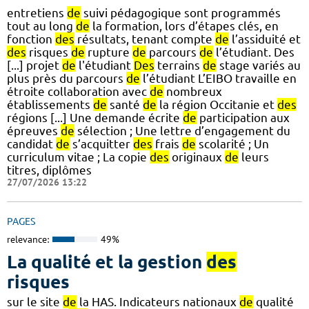
entretiens
de
suivi pédagogique sont programmés
tout au long
de
la formation, lors d’étapes clés, en
fonction
des
résultats, tenant compte
de
l’assiduité et
des
risques
de
rupture
de
parcours
de
l’étudiant. Des
[...] projet
de
l'étudiant
Des
terrains
de
stage variés au
plus près du parcours
de
l’étudiant L’EIBO travaille en
étroite collaboration avec
de
nombreux
établissements
de
santé
de
la région Occitanie et
des
régions [...] Une demande écrite
de
participation aux
épreuves
de
sélection ; Une lettre d’engagement du
candidat
de
s’acquitter
des
frais
de
scolarité ; Un
curriculum vitae ; La copie
des
originaux
de
leurs
titres, diplômes
27/07/2026 13:22
PAGES
relevance:
49%
La qualité et la gestion
des
risques
sur le site
de
la HAS. Indicateurs nationaux
de
qualité