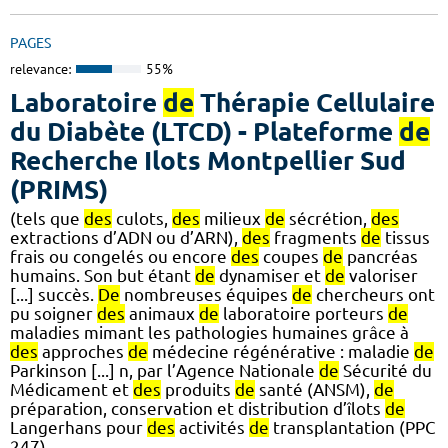
PAGES
relevance:
55%
Laboratoire
de
Thérapie Cellulaire
du Diabète (LTCD) - Plateforme
de
Recherche Ilots Montpellier Sud
(PRIMS)
(tels que
des
culots,
des
milieux
de
sécrétion,
des
extractions d’ADN ou d’ARN),
des
fragments
de
tissus
frais ou congelés ou encore
des
coupes
de
pancréas
humains. Son but étant
de
dynamiser et
de
valoriser
[...] succès.
De
nombreuses équipes
de
chercheurs ont
pu soigner
des
animaux
de
laboratoire porteurs
de
maladies mimant les pathologies humaines grâce à
des
approches
de
médecine régénérative : maladie
de
Parkinson [...] n, par l’Agence Nationale
de
Sécurité du
Médicament et
des
produits
de
santé (ANSM),
de
préparation, conservation et distribution d’îlots
de
Langerhans pour
des
activités
de
transplantation (PPC
247).