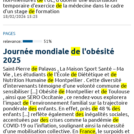
temporaire d'exercice
de
la médecine dans le cadre
d'un stage
de
formation
18/02/2026 15:25
PAGES
relevance:
51%
Journée mondiale
de
l'obésité
2025
Saint-Pierre
de
Palavas , La Maison Sport Santé – Ma
Vie , Les étudiants
de
l’École
de
Diététique et
de
Nutrition Humaine
de
Montpellier . Cette diversité
d’intervenants témoigne d’une volonté commune
de
sensibiliser [...] Obésité
de
Montpellier et
de
Toulouse
, ainsi que SERO Occitanie , ce rendez-vous explorera
l’impact
de
l’environnement familial sur la trajectoire
pondérale
des
enfants. En effet, près
de
48 %
des
enfants [...] reflète également
des
inégalités sociales,
accentuées par
des
crises comme la pandémie
de
COVID-19 ou l’inflation, soulignant ainsi la nécessité
d’une mobilisation collective. En
France
, le surpoids et