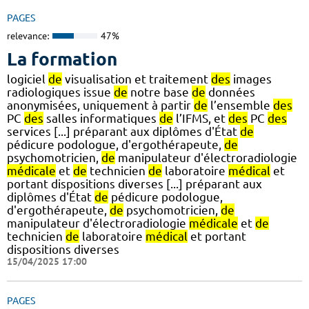
PAGES
relevance:
47%
La formation
logiciel
de
visualisation et traitement
des
images
radiologiques issue
de
notre base
de
données
anonymisées, uniquement à partir
de
l’ensemble
des
PC
des
salles informatiques
de
l’IFMS, et
des
PC
des
services [...] préparant aux diplômes d'État
de
pédicure podologue, d'ergothérapeute,
de
psychomotricien,
de
manipulateur d'électroradiologie
médicale
et
de
technicien
de
laboratoire
médical
et
portant dispositions diverses [...] préparant aux
diplômes d'État
de
pédicure podologue,
d'ergothérapeute,
de
psychomotricien,
de
manipulateur d'électroradiologie
médicale
et
de
technicien
de
laboratoire
médical
et portant
dispositions diverses
15/04/2025 17:00
PAGES