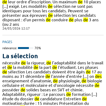
de
leur ordre d’inscription. Un maximum
de
10 places
[...] exigé. Les modalités
de
sélection ne sont pas
identiques pour tous les candidats. Peuvent se
présenter aux épreuves
de
sélection les candidats
disposant : d'un permis
de
conduire
de
plus
de
3 ans
(ou 2 ans
24/03/2026 12:17
PAGES
relevance:
70%
La sélection
nécessite
de
la rigueur,
de
l'adaptabilité dans le travail
et
de
la mobilité
de
la part
de
l'étudiant. Les phases
de
sélection Les candidats doivent être âgés
de
17 au
moins au 31 décembre
de
l’année d’entrée [...] on
des
enseignement d'anatomie,
de
physiologie,
de
biologie
cellulaire et moléculaire et d'oncologie nécessite
de
posséder
de
solides bases en SVT et chimie.
Adaptabilité, rigueur : Le parcours
de
formation [...]
étude du dossier
de
candidature Entretien
de
motivation durée : 15 minutes Présentation du