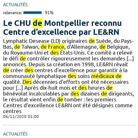
ACTUALITÉS
relevance:
91%
Le CHU
de
Montpellier reconnu
Centre d’excellence par LE&RN
Lymphatic Desease (LD) originaires
de
Suède, du Pays-
Bas,
de
Taïwan,
de
France
, d'Allemagne,
de
Belgique,
du Royaume-Uni et
des
États-Unis. Ce comité a relevé
le défi
de
contrôler rigoureusement les demandes [...]
annoncés. Depuis sa création en 1998, LE&RN rêvait
de
créer
des
centres d'excellence pour garantir à la
communauté lymphatique
des
soins
médicaux
de
qualité.
Des
décennies d'efforts ont été nécessaires
pour [...] Après dix-huit mois et
des
heures
de
bénévolat incalculables par
des
dizaines
de
dirigeants,
le résultat vient enfin
de
tomber : les premiers
Centres d'excellence LE&RN ont été désignés comme
centres
06/11/2020 01:00
ACTUALITÉS