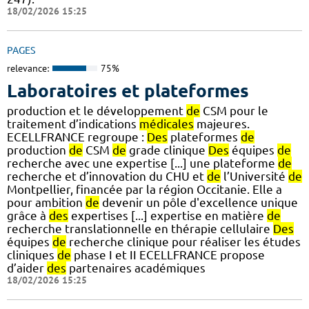
18/02/2026 15:25
PAGES
relevance:
75%
Laboratoires et plateformes
production et le développement
de
CSM pour le
traitement d’indications
médicales
majeures.
ECELLFRANCE regroupe :
Des
plateformes
de
production
de
CSM
de
grade clinique
Des
équipes
de
recherche avec une expertise [...] une plateforme
de
recherche et d’innovation du CHU et
de
l’Université
de
Montpellier, financée par la région Occitanie. Elle a
pour ambition
de
devenir un pôle d'excellence unique
grâce à
des
expertises [...] expertise en matière
de
recherche translationnelle en thérapie cellulaire
Des
équipes
de
recherche clinique pour réaliser les études
cliniques
de
phase I et II ECELLFRANCE propose
d’aider
des
partenaires académiques
18/02/2026 15:25