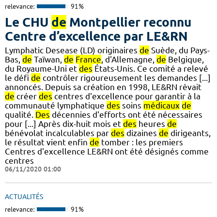
relevance:
91%
Le CHU
de
Montpellier reconnu
Centre d’excellence par LE&RN
Lymphatic Desease (LD) originaires
de
Suède, du Pays-
Bas,
de
Taïwan,
de
France
, d'Allemagne,
de
Belgique,
du Royaume-Uni et
des
États-Unis. Ce comité a relevé
le défi
de
contrôler rigoureusement les demandes [...]
annoncés. Depuis sa création en 1998, LE&RN rêvait
de
créer
des
centres d'excellence pour garantir à la
communauté lymphatique
des
soins
médicaux
de
qualité.
Des
décennies d'efforts ont été nécessaires
pour [...] Après dix-huit mois et
des
heures
de
bénévolat incalculables par
des
dizaines
de
dirigeants,
le résultat vient enfin
de
tomber : les premiers
Centres d'excellence LE&RN ont été désignés comme
centres
06/11/2020 01:00
ACTUALITÉS
relevance:
91%