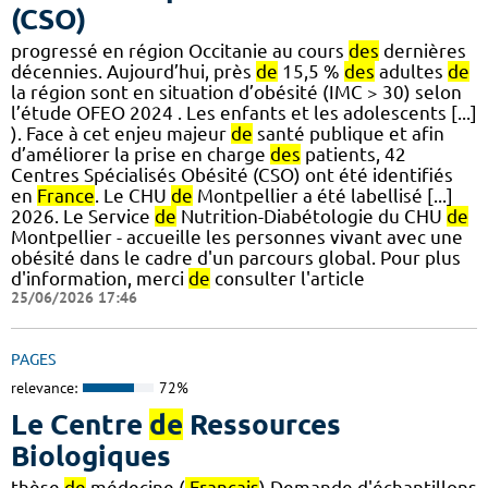
(CSO)
progressé en région Occitanie au cours
des
dernières
décennies. Aujourd’hui, près
de
15,5 %
des
adultes
de
la région sont en situation d’obésité (IMC > 30) selon
l’étude OFEO 2024 . Les enfants et les adolescents [...]
). Face à cet enjeu majeur
de
santé publique et afin
d’améliorer la prise en charge
des
patients, 42
Centres Spécialisés Obésité (CSO) ont été identifiés
en
France
. Le CHU
de
Montpellier a été labellisé [...]
2026. Le Service
de
Nutrition-Diabétologie du CHU
de
Montpellier - accueille les personnes vivant avec une
obésité dans le cadre d'un parcours global. Pour plus
d'information, merci
de
consulter l'article
25/06/2026 17:46
PAGES
relevance:
72%
Le Centre
de
Ressources
Biologiques
thèse
de
médecine (
Français
) Demande d'échantillons