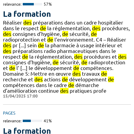
relevance:
57%
La formation
Réaliser
des
préparations dans un cadre hospitalier
dans le respect
de
la réglementation,
des
procédures,
des
consignes d’hygiène,
de
sécurité,
de
radioprotection et
de
l’environnement. C4 – Réaliser
des
pr [...] sein
de
la pharmacie à usage intérieur et
des
préparations radio pharmaceutiques dans le
respect
de
la réglementation,
des
procédures et
des
consignes d’hygiène,
de
sécurité,
de
radioprotection
et
de
l’ [...] le développement
de
compétences.
Domaine 5: Mettre en œuvre
des
travaux
de
recherche et
des
actions
de
développement
de
compétences dans le cadre
de
démarche
d’amélioration continue
des
pratiques profe
15/04/2025 17:00
PAGES
relevance:
41%
La formation