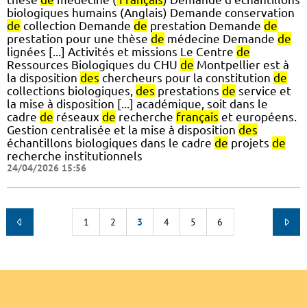
biologiques humains (Anglais) Demande conservation
de
collection Demande
de
prestation Demande
de
prestation pour une thèse
de
médecine Demande
de
lignées [...] Activités et missions Le Centre
de
Ressources Biologiques du CHU
de
Montpellier est à
la disposition
des
chercheurs pour la constitution
de
collections biologiques,
des
prestations
de
service et
la mise à disposition [...] académique, soit dans le
cadre
de
réseaux
de
recherche
français
et européens.
Gestion centralisée et la mise à disposition
des
échantillons biologiques dans le cadre
de
projets
de
recherche institutionnels
24/04/2026 15:56
1
2
3
4
5
6