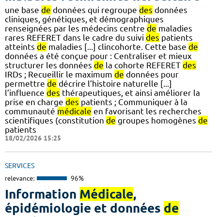
une base
de
données qui regroupe
des
données
cliniques, génétiques, et démographiques
renseignées par les médecins centre
de
maladies
rares REFERET dans le cadre du suivi
des
patients
atteints
de
maladies [...] clincohorte. Cette base
de
données a été conçue pour : Centraliser et mieux
structurer les données
de
la cohorte REFERET
des
IRDs ; Recueillir le maximum
de
données pour
permettre
de
décrire l’histoire naturelle [...]
l’influence
des
thérapeutiques, et ainsi améliorer la
prise en charge
des
patients ; Communiquer à la
communauté
médicale
en favorisant les recherches
scientifiques (constitution
de
groupes homogènes
de
patients
18/02/2026 15:25
SERVICES
relevance:
96%
Information
Médicale
,
épidémiologie et données
de