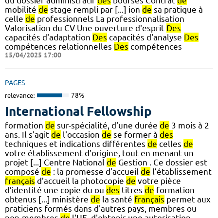
du dossier administratif
des
bourses Contrat
de
mobilité
de
stage rempli par [...] ion
de
sa pratique à
celle
de
professionnels La professionnalisation
Valorisation du CV Une ouverture d'esprit
Des
capacités d'adaptation
Des
capacités d'analyse
Des
compétences relationnelles
Des
compétences
15/04/2025 17:00
PAGES
relevance:
78%
International Fellowship
formation
de
sur-spécialité, d'une durée
de
3 mois à 2
ans. Il s'agit
de
l'occasion
de
se former à
des
techniques et indications différentes
de
celles
de
votre établissement d'origine, tout en menant un
projet [...] Centre National
de
Gestion . Ce dossier est
composé
de
: la promesse d’accueil
de
l’établissement
français
d’accueil la photocopie
de
votre pièce
d’identité une copie du ou
des
titres
de
formation
obtenus [...] ministère
de
la santé
français
permet aux
praticiens formés dans d'autres pays, membres ou
non-membres
de
l'UE, d'obtenir une autorisation