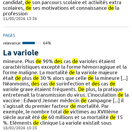
candidat,
de
son parcours scolaire et activités extra
scolaires,
de
ses motivations et connaissance
de
la
profession
11/05/2026 13:36
PAGES
relevance:
64%
La variole
mineure. Plus
de
90%
des
cas
de
varioles étaient
caractéristiques excepté la forme hémorragique et la
forme maligne. La mortalité
de
la variole majeure
était
de
plus
de
30 % alors que celle
de
la mineure [...]
Néanmoins,
des
cas
de
surinfection et
des
cas
de
variole grave étaient fréquents.
De
plus, la pratique
entretenait la transmission du virus. L’inoculation
de
la
vaccine : Edward Jenner médecin
de
campagne [...] il
s’agissait du premier facteur
de
mortalité. Par
exemple, le nombre total
de
victimes au XVIIIème
siècle aurait été
de
60 millions et sa mortalité
de
15
%. Eléments
de
clinique La variole existait sous
18/02/2026 15:25