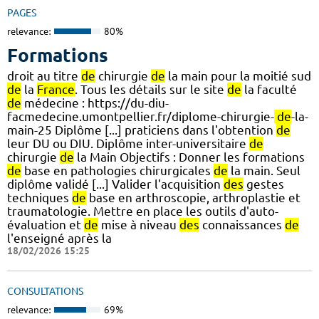
PAGES
relevance:
80%
Formations
droit au titre
de
chirurgie
de
la main pour la moitié sud
de
la
France
. Tous les détails sur le site
de
la faculté
de
médecine : https://du-diu-
facmedecine.umontpellier.fr/diplome-chirurgie-
de
-la-
main-25 Diplôme [...] praticiens dans l'obtention
de
leur DU ou DIU. Diplôme inter-universitaire
de
chirurgie
de
la Main Objectifs : Donner les formations
de
base en pathologies chirurgicales
de
la main. Seul
diplôme validé [...] Valider l'acquisition
des
gestes
techniques
de
base en arthroscopie, arthroplastie et
traumatologie. Mettre en place les outils d'auto-
évaluation et
de
mise à niveau
des
connaissances
de
l'enseigné après la
18/02/2026 15:25
CONSULTATIONS
relevance:
69%