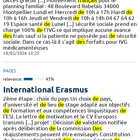
(accès gratuit [...] Mouvement
français
pour le
planning familial : 48 Boulevard Rabelais 34000
Montpellier Lundi et Mercredi
de
10h à 17h Mardi
de
10h à 16h Jeudi et Vendredi
de
10h à 14h 04 67 64 62
19 Espace santé
de
Lunel [...] sécurité sociale prend en
charge 100%
de
l’IVG ce qui implique aucune avance
des
frais sauf si la patiente ne possède pas
de
sécurité
sociale. Dans ce cas-là il s’agit
des
forfaits pour IVG
médicamenteuses
18/02/2026 15:25
PAGES
relevance:
43%
International Erasmus
2ème étape : choix du pays Un choix
de
pays,
d’université et
de
lieu
de
stage adapté aux objectifs
de
formation et aux compétences linguistiques
de
l’ESI. La lettre
de
motivation et le CV Europass
transmis [...] projet : Décision
de
validation notifiée
après délibération
de
la commission
Des
réajustements peuvent être envisagés Constitution