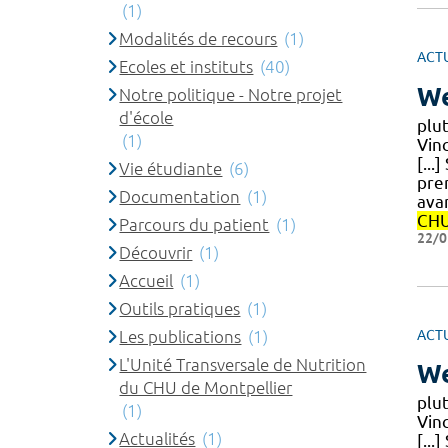
(1)
Modalités de recours
(1)
ACT
Ecoles et instituts
(40)
We
Notre politique - Notre projet
d'école
plu
(1)
Vin
[...
Vie étudiante
(6)
prem
Documentation
(1)
ava
CH
Parcours du patient
(1)
22/0
Découvrir
(1)
Accueil
(1)
Outils pratiques
(1)
ACT
Les publications
(1)
L'Unité Transversale de Nutrition
We
du CHU de Montpellier
plu
(1)
Vin
Actualités
(1)
[...