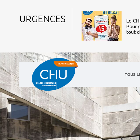
URGENCES
Le CHU
Pour g
tout 
TOUS L