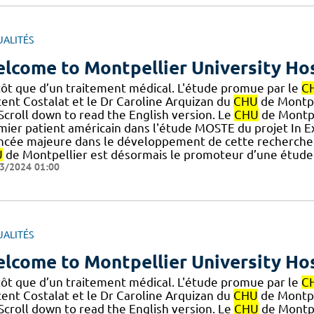
UALITÉS
lcome to Montpellier University Hos
tôt que d’un traitement médical. L'étude promue par le
C
cent Costalat et le Dr Caroline Arquizan du
CHU
de Montpel
] Scroll down to read the English version. Le
CHU
de Montpe
ier patient américain dans l'étude MOSTE du projet In Extr
ncée majeure dans le développement de cette recherche i
U
de Montpellier est désormais le promoteur d’une étude cl
3/2024 01:00
UALITÉS
lcome to Montpellier University Hos
tôt que d’un traitement médical. L'étude promue par le
C
cent Costalat et le Dr Caroline Arquizan du
CHU
de Montpel
] Scroll down to read the English version. Le
CHU
de Montpe