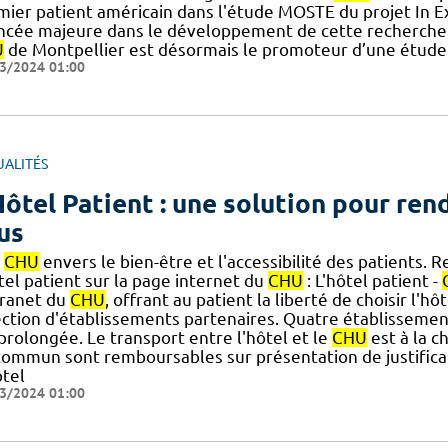
ier patient américain dans l'étude MOSTE du projet In Extr
ncée majeure dans le développement de cette recherche i
U
de Montpellier est désormais le promoteur d’une étude cl
3/2024 01:00
UALITÉS
Hôtel Patient : une solution pour rend
us
u
CHU
envers le bien-être et l'accessibilité des patients. 
tel patient sur la page internet du
CHU
: L'hôtel patient -
tranet du
CHU
, offrant au patient la liberté de choisir l'h
ection d'établissements partenaires. Quatre établissemen
] prolongée. Le transport entre l'hôtel et le
CHU
est à la c
commun sont remboursables sur présentation de justificat
ôtel
3/2024 01:00