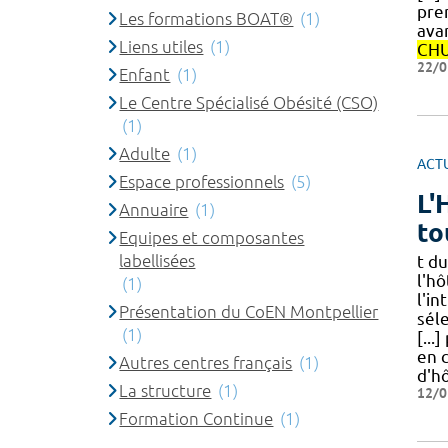
prem
Les formations BOAT®
(1)
ava
Liens utiles
(1)
CH
22/0
Enfant
(1)
Le Centre Spécialisé Obésité (CSO)
(1)
Adulte
(1)
ACT
Espace professionnels
(5)
L'
Annuaire
(1)
to
Equipes et composantes
labellisées
t d
l'hô
(1)
l'in
Présentation du CoEN Montpellier
sél
(1)
[...
en 
Autres centres français
(1)
d'h
La structure
(1)
12/0
Formation Continue
(1)