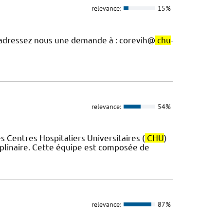
relevance:
15%
, adressez nous une demande à : corevih@
chu
-
relevance:
54%
 Centres Hospitaliers Universitaires (
CHU
)
iplinaire. Cette équipe est composée de
relevance:
87%