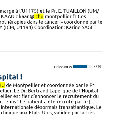
marge à l'U1175) et le Pr. E. TUAILLON (UM/
te KAAN c-kaan@
chu
-montpellier.fr Ces
nothérapies dans le cancer » coordonné par le
Y (ICM, U1194) Coordination: Karine SAGET
relevance:
75%
pital !
HU
de Montpellier et coordonnée par le Pr
lier, Le Dr. Bertrand Lapergue de l’Hôpital
llier est fier d'annoncer le recrutement du
emis ! Le patient a été recruté par le [...]
nternationale désormais transatlantique. Le
inique aux Etats-Unis, validée par la très