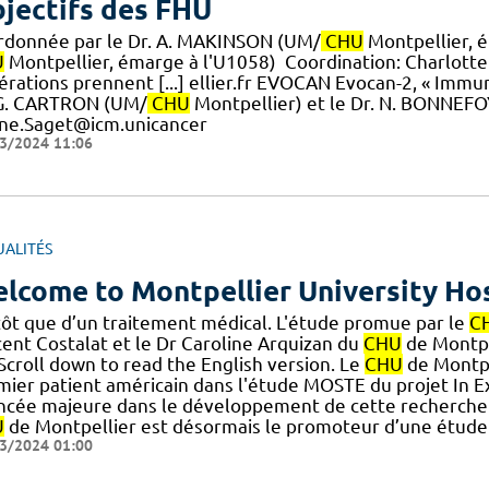
jectifs des FHU
rdonnée par le Dr. A. MAKINSON (UM/
CHU
Montpellier, é
U
Montpellier, émarge à l'U1058) ​ Coordination: Charlot
érations prennent [...] ellier.fr EVOCAN Evocan-2, « Immu
 G. CARTRON (UM/
CHU
Montpellier) et le Dr. N. BONNEFO
ine.Saget@icm.unicancer
3/2024 11:06
UALITÉS
lcome to Montpellier University Hos
tôt que d’un traitement médical. L'étude promue par le
C
cent Costalat et le Dr Caroline Arquizan du
CHU
de Montpel
] Scroll down to read the English version. Le
CHU
de Montpe
ier patient américain dans l'étude MOSTE du projet In Extr
ncée majeure dans le développement de cette recherche i
U
de Montpellier est désormais le promoteur d’une étude cl
3/2024 01:00