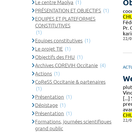
Ob
Le centre Maolya
(1)
PRÉSENTATION ET OBJECTIFS
(1)
coo
CH
EQUIPES ET PLATEFORMES
Féd
CONSTITUTIVES
Pr.
(1)
kar
22/0
Equipes constitutives
(1)
Le projet TIE
(1)
Objectifs des FHU
(1)
Archives COREVIH Occitanie
(4)
ACT
Actions
(1)
We
CoReSS Occitanie & partenaires
plu
(1)
Vin
Présentation
(1)
[...
prem
Dépistage
(1)
ava
Présentation
(1)
CH
22/0
Formations, journées scientifiques
grand public