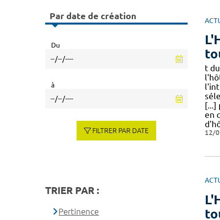
Par date de création
ACT
L'
Du
to
t d
l'hô
à
l'in
sél
[...
en 
d'h
FILTRER PAR DATE
12/0
ACT
TRIER PAR :
L'
to
Pertinence