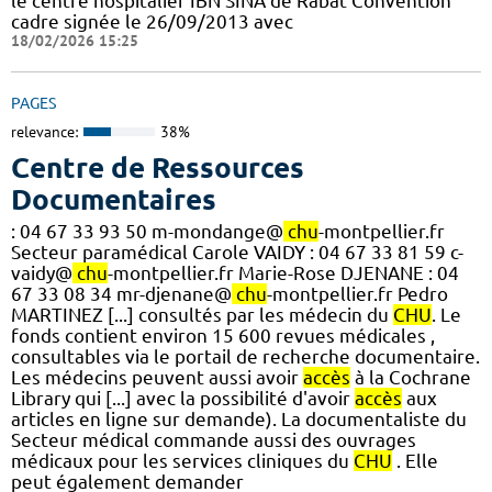
le centre hospitalier IBN SINA de Rabat Convention
cadre signée le 26/09/2013 avec
18/02/2026 15:25
PAGES
relevance:
38%
Centre de Ressources
Documentaires
: 04 67 33 93 50 m-mondange@
chu
-montpellier.fr
Secteur paramédical Carole VAIDY : 04 67 33 81 59 c-
vaidy@
chu
-montpellier.fr Marie-Rose DJENANE : 04
67 33 08 34 mr-djenane@
chu
-montpellier.fr Pedro
MARTINEZ [...] consultés par les médecin du
CHU
. Le
fonds contient environ 15 600 revues médicales ,
consultables via le portail de recherche documentaire.
Les médecins peuvent aussi avoir
accès
à la Cochrane
Library qui [...] avec la possibilité d'avoir
accès
aux
articles en ligne sur demande). La documentaliste du
Secteur médical commande aussi des ouvrages
médicaux pour les services cliniques du
CHU
. Elle
peut également demander