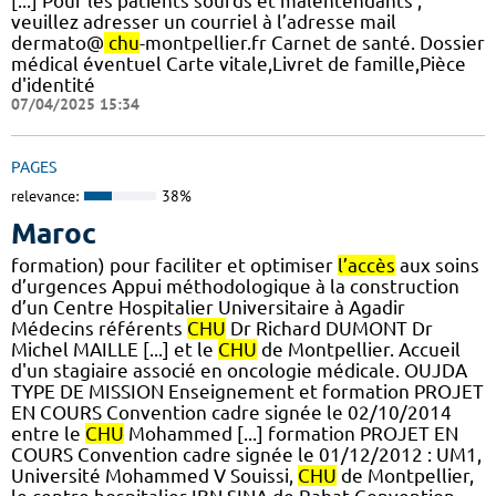
[...] Pour les patients sourds et malentendants ,
veuillez adresser un courriel à l’adresse mail
dermato@
chu
-montpellier.fr Carnet de santé. Dossier
médical éventuel Carte vitale,Livret de famille,Pièce
d'identité
07/04/2025 15:34
PAGES
relevance:
38%
Maroc
formation) pour faciliter et optimiser
l’accès
aux soins
d’urgences Appui méthodologique à la construction
d’un Centre Hospitalier Universitaire à Agadir
Médecins référents
CHU
Dr Richard DUMONT Dr
Michel MAILLE [...] et le
CHU
de Montpellier. Accueil
d'un stagiaire associé en oncologie médicale. OUJDA
TYPE DE MISSION Enseignement et formation PROJET
EN COURS Convention cadre signée le 02/10/2014
entre le
CHU
Mohammed [...] formation PROJET EN
COURS Convention cadre signée le 01/12/2012 : UM1,
Université Mohammed V Souissi,
CHU
de Montpellier,