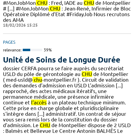
#MonJobMon
CHU
: Fred, IADE au
CHU
de Montpellier
# [...] #MonJobMon
CHU
: Jean-René, Infirmier de Bloc
Opératoire Diplômé d'Etat #FridayJob Nous recrutons
des AMA
18/02/2026 15:25
PAGES
relevance:
39%
Unité de Soins de Longue Durée
dossier CERFA pourra se faire auprès du secrétariat
USLD du pôle de gérontologie au
CHU
de Montpellier
( med-usld@
chu
-montpellier.fr ). Circuit de validation
des demandes d’admission en USLD L’admission [...]
rapproché, des actes médicaux itératifs, une
permanence médicale, une présence infirmière
continue et
l’accès
à un plateau technique minimum.
Cette prise en charge globale et pluridisciplinaire
s'intègre dans [...] administratif. Un contrat de séjour
vous sera remis lors de la constitution du dossier
d’admission. Le
CHU
de Montpellier dispose de 2 USLD
: Balmès et Bellevue Le Centre Antonin BALMÈS Le