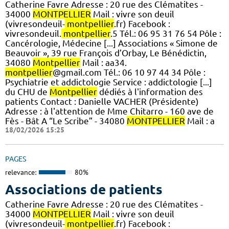
Catherine Favre Adresse : 20 rue des Clématites -
34000
MONTPELLIER
Mail : vivre son deuil
(vivresondeuil-
montpellier
.fr) Facebook :
vivresondeuil.
montpellier
.5 Tél.: 06 95 31 76 54 Pôle :
Cancérologie, Médecine [...] Associations « Simone de
Beauvoir », 39 rue François d’Orbay, Le Bénédictin,
34080
Montpellier
Mail : aa34.
montpellier
@gmail.com Tél.: 06 10 97 44 34 Pôle :
Psychiatrie et addictologie Service : addictologie [...]
du CHU de
Montpellier
dédiés à l'information des
patients Contact : Danielle VACHER (Présidente)
Adresse : à l'attention de Mme Chitarro - 160 ave de
Fès - Bât A “Le Scribe” - 34080
MONTPELLIER
Mail : a
18/02/2026 15:25
PAGES
relevance:
80%
Associations de patients
Catherine Favre Adresse : 20 rue des Clématites -
34000
MONTPELLIER
Mail : vivre son deuil
(vivresondeuil-
montpellier
.fr) Facebook :