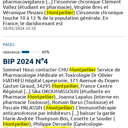
pharmacovigilance [...] l'insomnie chronique Clément
Vallez (étudiant en pharmacie), Virginie Bres et
Véronique Pinzani (
Montpellier
) L’insomnie chronique
touche 10 à 12 % de la population générale. En
France, le daridorexant est
18/02/2026 15:25
PAGES
relevance:
40%
BIP 2024 N°4
Sommet Nous contacter CHU
Montpellier
Service de
Pharmacologie Médicale et Toxicologie Dr Olivier
MATHIEU Hôpital Lapeyronie, 371 Avenue du Doyen
Gaston Giraud, 34295
Montpellier
, France Centre
Régional [...] Sika OKOUMASSOUN (étudiante en
Pharmacie
Montpellier
), Joanna Lapalus (interne en
pharmacie Toulouse), Romain Barus (Toulouse) et
Pascale PALASSIN (
Montpellier
) L’immunothérapie
anticancéreuse par inhibiteurs [...] baisser la garde
Marie-Andrée Thompson-Bos, Cosette Le Souder (
Montpellier
), Philippe Deruelle (Gynécologie-