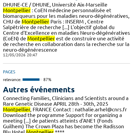
DHUNE-CE / DHUNE, Université Aix-Marseille
Montpellier
: CoEN médecine personnalisée et
biomarqueurs pour les maladies neuro-dégénératives,
CHU de
Montpellier
Paris : INSERM , Centre
Salpêtrière de recherche [...] L'objectif global du
Centre d'Excellence en maladies Neuro-dégénératives
(CoEN) de
Montpellier
est de construire une activité
de recherche en collaboration dans la recherche sur la
neuro-dégénérescence
12/05/2026 20:47
PAGES
relevance:
87%
Autres événements
Connecting Families, Clinicians and Scientists around a
Rare Genetic Disease APRIL 28th - 30th, 2025
Montpellier
, FRANCE Contact : nathalie.arhel@cnrs.fr
Download the programme Support for organizing a
meeting [...] de patients atteints d'ANE1 (Fonds
Guilhem) The Crown Plaza has become the Radisson
Blu Hotel
Montpellier
****