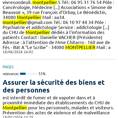
vivresondeuil.
montpellier
.5 Tél.: 06 95 31 76 54 Pôle :
Cancérologie, Médecine [...] Associations « Simone de
Beauvoir », 39 rue François d’Orbay, Le Bénédictin,
34080
Montpellier
Mail : aa34.
montpellier
@gmail.com Tél.: 06 10 97 44 34 Pôle :
Psychiatrie et addictologie Service : addictologie [...]
du CHU de
Montpellier
dédiés à l'information des
patients Contact : Danielle VACHER (Présidente)
Adresse : à l'attention de Mme Chitarro - 160 ave de
Fès - Bât A “Le Scribe” - 34080
MONTPELLIER
Mail : a
18/06/2026 16:02
PAGES
relevance:
33%
Assurer la sécurité des biens et
des personnes
est interdit de fumer et de vapoter dans et à
proximité immédiate des établissements du CHU de
Montpellier
pour les personnels, malades et visiteurs.
Prévention des actes de violence et de malveillance
18/02/2026 15:25