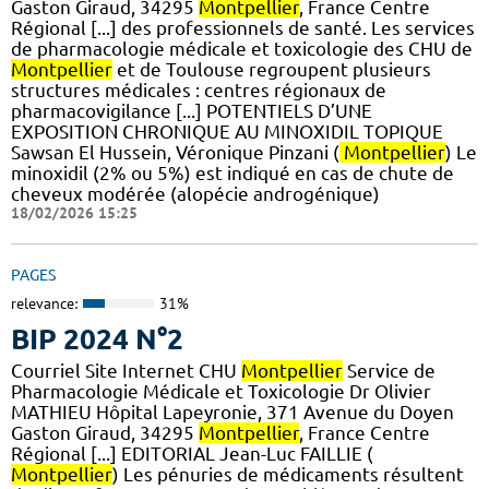
Gaston Giraud, 34295
Montpellier
, France Centre
Régional [...] des professionnels de santé. Les services
de pharmacologie médicale et toxicologie des CHU de
Montpellier
et de Toulouse regroupent plusieurs
structures médicales : centres régionaux de
pharmacovigilance [...] POTENTIELS D’UNE
EXPOSITION CHRONIQUE AU MINOXIDIL TOPIQUE
Sawsan El Hussein, Véronique Pinzani (
Montpellier
) Le
minoxidil (2% ou 5%) est indiqué en cas de chute de
cheveux modérée (alopécie androgénique)
18/02/2026 15:25
PAGES
relevance:
31%
BIP 2024 N°2
Courriel Site Internet CHU
Montpellier
Service de
Pharmacologie Médicale et Toxicologie Dr Olivier
MATHIEU Hôpital Lapeyronie, 371 Avenue du Doyen
Gaston Giraud, 34295
Montpellier
, France Centre
Régional [...] EDITORIAL Jean-Luc FAILLIE (
Montpellier
) Les pénuries de médicaments résultent