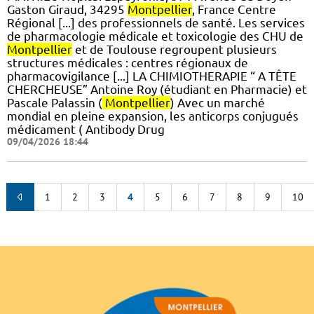
Gaston Giraud, 34295
Montpellier
, France Centre
Régional [...] des professionnels de santé. Les services
de pharmacologie médicale et toxicologie des CHU de
Montpellier
et de Toulouse regroupent plusieurs
structures médicales : centres régionaux de
pharmacovigilance [...] LA CHIMIOTHERAPIE “ A TÊTE
CHERCHEUSE” Antoine Roy (étudiant en Pharmacie) et
Pascale Palassin (
Montpellier
) Avec un marché
mondial en pleine expansion, les anticorps conjugués
médicament ( Antibody Drug
09/04/2026 18:44
1
2
3
4
5
6
7
8
9
10