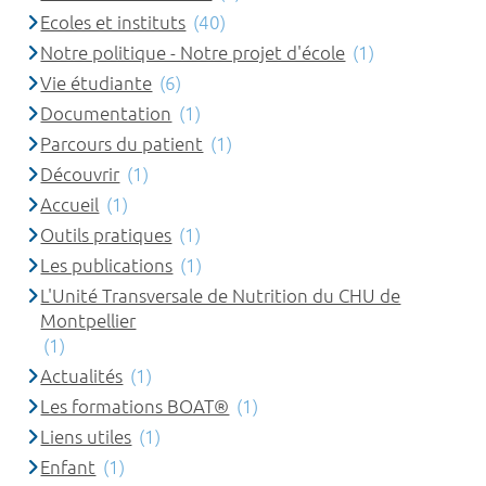
Ecoles et instituts
(40)
Notre politique - Notre projet d'école
(1)
Vie étudiante
(6)
Documentation
(1)
Parcours du patient
(1)
Découvrir
(1)
Accueil
(1)
Outils pratiques
(1)
Les publications
(1)
L'Unité Transversale de Nutrition du CHU de
Montpellier
(1)
Actualités
(1)
Les formations BOAT®
(1)
Liens utiles
(1)
Enfant
(1)