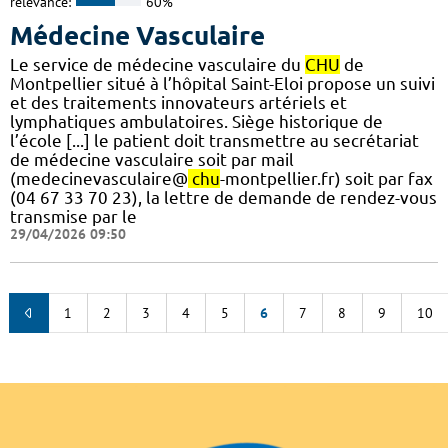
relevance:
60%
Médecine Vasculaire
Le service de médecine vasculaire du
CHU
de
Montpellier situé à l’hôpital Saint-Eloi propose un suivi
et des traitements innovateurs artériels et
lymphatiques ambulatoires. Siège historique de
l’école [...] le patient doit transmettre au secrétariat
de médecine vasculaire soit par mail
(medecinevasculaire@
chu
-montpellier.fr) soit par fax
(04 67 33 70 23), la lettre de demande de rendez-vous
transmise par le
29/04/2026 09:50
1
2
3
4
5
6
7
8
9
10