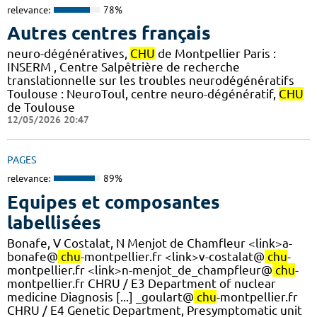
relevance:
78%
Autres centres français
neuro-dégénératives,
CHU
de Montpellier Paris :
INSERM , Centre Salpêtrière de recherche
translationnelle sur les troubles neurodégénératifs
Toulouse : NeuroToul, centre neuro-dégénératif,
CHU
de Toulouse
12/05/2026 20:47
PAGES
relevance:
89%
Equipes et composantes
labellisées
Bonafe, V Costalat, N Menjot de Chamfleur <link>a-
bonafe@
chu
-montpellier.fr <link>v-costalat@
chu
-
montpellier.fr <link>n-menjot_de_champfleur@
chu
-
montpellier.fr CHRU / E3 Department of nuclear
medicine Diagnosis [...] _goulart@
chu
-montpellier.fr
CHRU / E4 Genetic Department, Presymptomatic unit