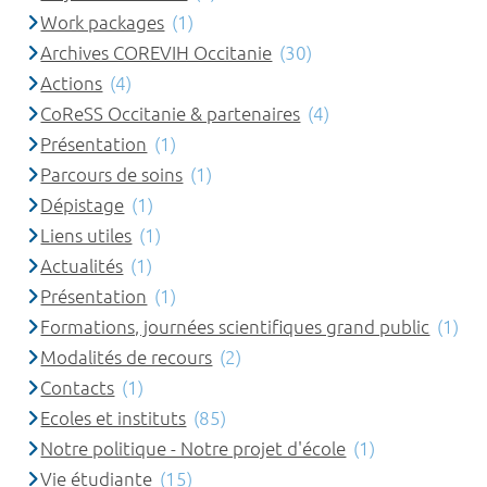
Work packages
(1)
Archives COREVIH Occitanie
(30)
Actions
(4)
CoReSS Occitanie & partenaires
(4)
Présentation
(1)
Parcours de soins
(1)
Dépistage
(1)
Liens utiles
(1)
Actualités
(1)
Présentation
(1)
Formations, journées scientifiques grand public
(1)
Modalités de recours
(2)
Contacts
(1)
Ecoles et instituts
(85)
Notre politique - Notre projet d'école
(1)
Vie étudiante
(15)