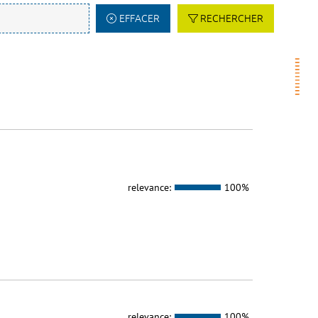
EFFACER
RECHERCHER
relevance:
100%
relevance:
100%