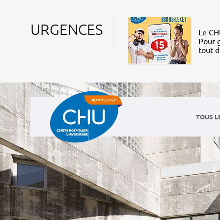
URGENCES
Le CHU
Pour g
tout 
TOUS L