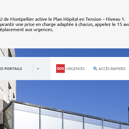
 de Montpellier active le Plan Hôpital en Tension – Niveau 1.
arantir une prise en charge adaptée à chacun, appelez le 15 av
déplacement aux urgences.
URGENCES
ACCÈS RAPIDES
ES PORTAILS