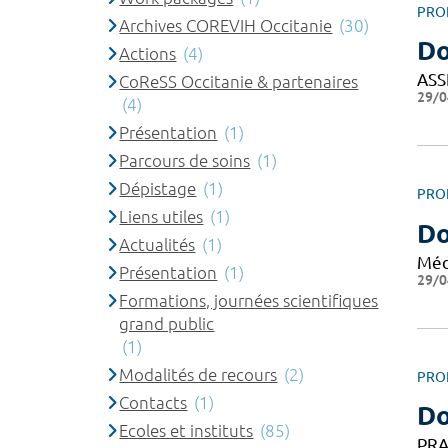
PRO
Archives COREVIH Occitanie
(30)
Do
Actions
(4)
ASS
CoReSS Occitanie & partenaires
29/0
(4)
Présentation
(1)
Parcours de soins
(1)
Dépistage
(1)
PRO
Liens utiles
(1)
D
Actualités
(1)
Méd
Présentation
(1)
29/0
Formations, journées scientifiques
grand public
(1)
Modalités de recours
(2)
PRO
Contacts
(1)
D
Ecoles et instituts
(85)
PRA