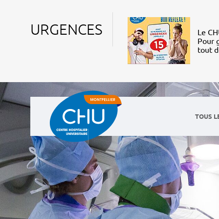
URGENCES
Le CHU
Pour g
tout 
TOUS L