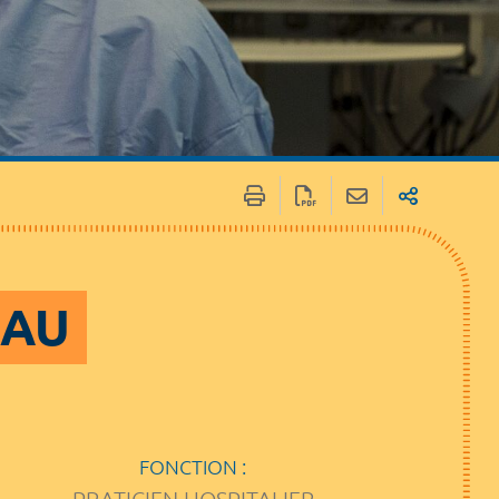
EAU
FONCTION :