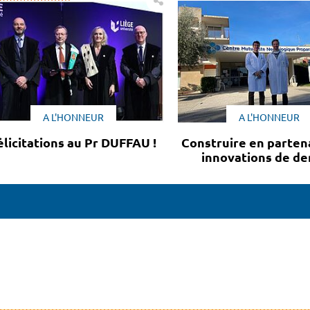
A L'HONNEUR
A L'HONNEUR
élicitations au Pr DUFFAU !
Construire en partena
innovations de d