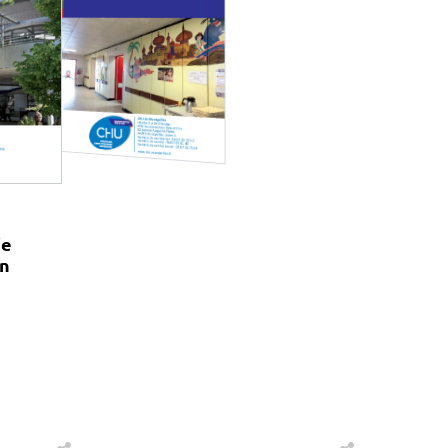
ie
on