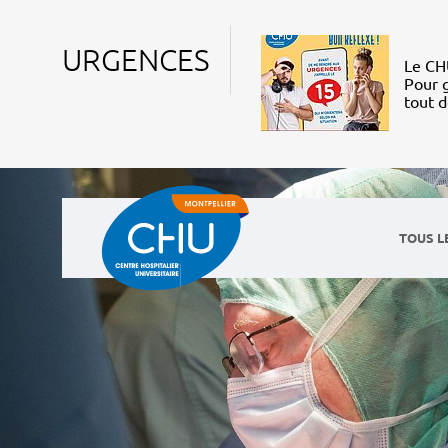
URGENCES
Le CHU
Pour g
tout 
TOUS L