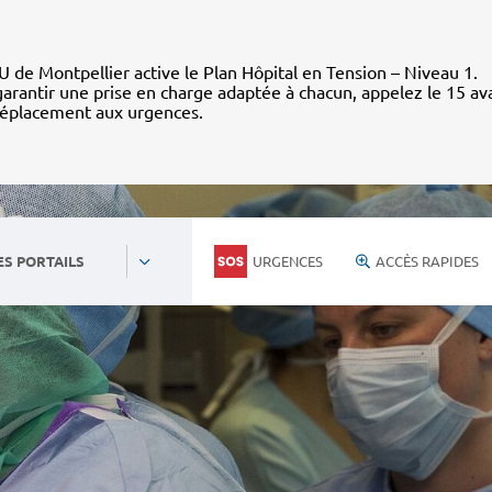
 de Montpellier active le Plan Hôpital en Tension – Niveau 1.
arantir une prise en charge adaptée à chacun, appelez le 15 av
déplacement aux urgences.
URGENCES
ACCÈS RAPIDES
ES PORTAILS