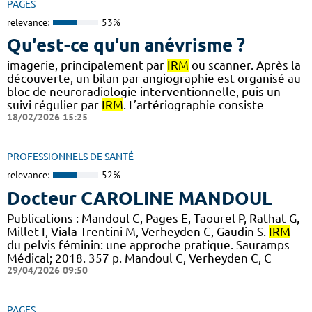
PAGES
relevance:
53%
Qu'est-ce qu'un anévrisme ?
imagerie, principalement par
IRM
ou scanner. Après la
découverte, un bilan par angiographie est organisé au
bloc de neuroradiologie interventionnelle, puis un
suivi régulier par
IRM
. L’artériographie consiste
18/02/2026 15:25
PROFESSIONNELS DE SANTÉ
relevance:
52%
Docteur CAROLINE MANDOUL
Publications : Mandoul C, Pages E, Taourel P, Rathat G,
Millet I, Viala-Trentini M, Verheyden C, Gaudin S.
IRM
du pelvis féminin: une approche pratique. Sauramps
Médical; 2018. 357 p. Mandoul C, Verheyden C, C
29/04/2026 09:50
PAGES